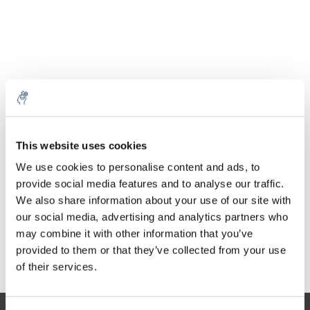
Cantidad
Producto
Precio
Details
This website uses cookies
€38,63
IVA no
Más
1 pieza
We use cookies to personalise content and ads, to
incluido
€46,74
provide social media features and to analyse our traffic.
IVA incluido
We also share information about your use of our site with
Añadir a la cesta
our social media, advertising and analytics partners who
may combine it with other information that you’ve
provided to them or that they’ve collected from your use
Información
of their services.