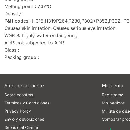
Melting point : 247°C
Density :
P&H codes : H315,H319P264,P280,P302+P352,P332+P
Causes skin irritation. Causes serious eye irritation.
WGK 3: highly water endangering
ADR: not subjected to ADR
Class :
Packing group :
Atención al cliente
Mi cuenta
Sobre nosotros
Registrarse
Términos y Condiciones
Mis pedidos
Privacy Policy
Mi lista de de
Envío y devoluciones
Comparar pro
Servicio al Cliente