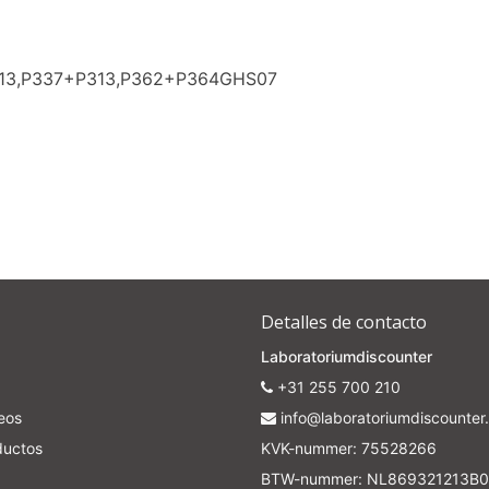
313,P337+P313,P362+P364GHS07
Detalles de contacto
Laboratoriumdiscounter
+31 255 700 210
seos
info@laboratoriumdiscounter.
ductos
KVK-nummer: 75528266
BTW-nummer: NL869321213B0