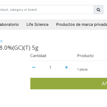
laboratorio
Life Science
Productos de marca privad
5g
98.0%(GC)(T) 5g
Cantidad
Producto
1 pieza
Añ