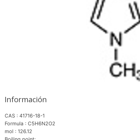
Información
CAS : 41716-18-1
Formula : C5H6N2O2
mol : 126.12
Boiling point: