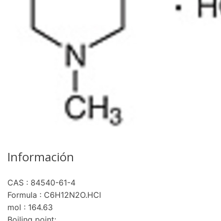
Información
CAS : 84540-61-4
Formula : C6H12N2O.HCl
mol : 164.63
Boiling point: