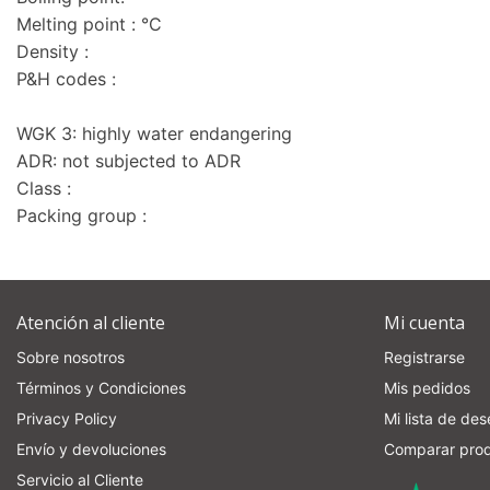
Melting point : °C
Density :
P&H codes :
WGK 3: highly water endangering
ADR: not subjected to ADR
Class :
Packing group :
Atención al cliente
Mi cuenta
Sobre nosotros
Registrarse
Términos y Condiciones
Mis pedidos
Privacy Policy
Mi lista de de
Envío y devoluciones
Comparar pro
Servicio al Cliente