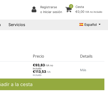
0
Cesta
Registrarse
€0,00
o Iniciar sesión
IVA no incluido
a
Servicios
Español
Precio
Details
€93,83
IVA no
incluido
Más
€113,53
IVA
incluido
adir a la cesta