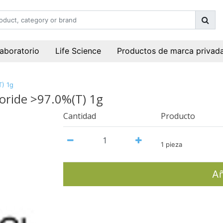
laboratorio
Life Science
Productos de marca privad
T) 1g
oride >97.0%(T) 1g
Cantidad
Producto
1 pieza
Añ