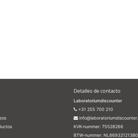
Detalles de contacto
Laboratoriumdiscounter
+31 255 700 210
seos
info@laboratoriumdiscounter.
ductos
KVK-nummer: 75528266
BTW-nummer: NL869321213B0