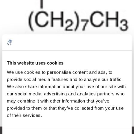
Cantidad
Producto
Precio
Details
This website uses cookies
€164,20
IVA no
Más
1 pieza
We use cookies to personalise content and ads, to
incluido
€198,68
provide social media features and to analyse our traffic.
IVA incluido
We also share information about your use of our site with
Añadir a la cesta
our social media, advertising and analytics partners who
may combine it with other information that you’ve
provided to them or that they’ve collected from your use
Información
of their services.