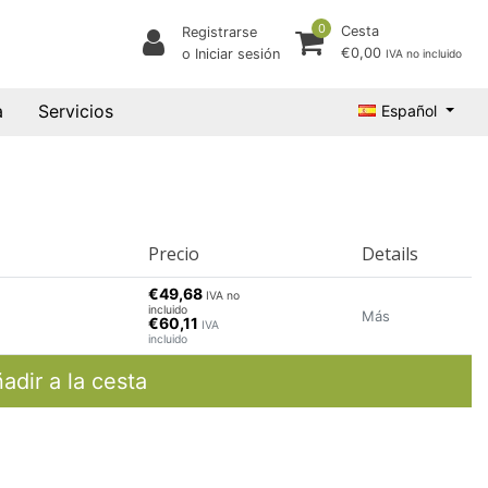
0
Cesta
Registrarse
€0,00
o Iniciar sesión
IVA no incluido
a
Servicios
Español
Precio
Details
€49,68
IVA no
incluido
Más
€60,11
IVA
incluido
adir a la cesta