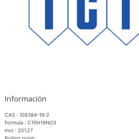
Información
CAS : 109384-19-2
Formula : C10H19NO3
mol : 201.27
Boiling point: