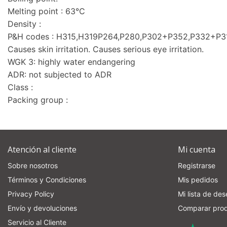
Melting point : 63°C
Density :
P&H codes : H315,H319P264,P280,P302+P352,P332+P
Causes skin irritation. Causes serious eye irritation.
WGK 3: highly water endangering
ADR: not subjected to ADR
Class :
Packing group :
Atención al cliente
Mi cuenta
Sobre nosotros
Registrarse
Términos y Condiciones
Mis pedidos
Privacy Policy
Mi lista de de
Envío y devoluciones
Comparar pro
Servicio al Cliente