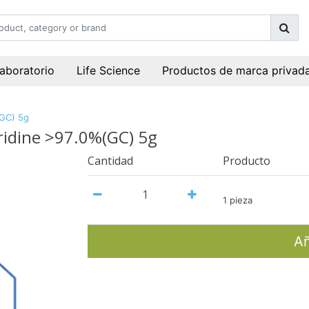
laboratorio
Life Science
Productos de marca privad
(GC) 5g
ridine >97.0%(GC) 5g
Cantidad
Producto
1 pieza
Añ