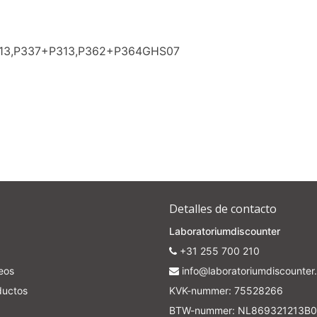
313,P337+P313,P362+P364GHS07
Detalles de contacto
Laboratoriumdiscounter
+31 255 700 210
seos
info@laboratoriumdiscounter.
ductos
KVK-nummer: 75528266
BTW-nummer: NL869321213B0