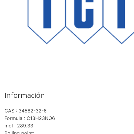
Información
CAS : 34582-32-6
re
Formula : C13H23NO6
mol : 289.33
Boiling point: