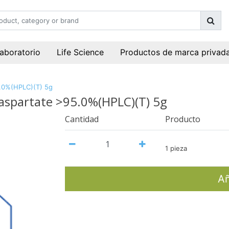
laboratorio
Life Science
Productos de marca privad
5.0%(HPLC)(T) 5g
-aspartate >95.0%(HPLC)(T) 5g
Cantidad
Producto
1 pieza
Añ