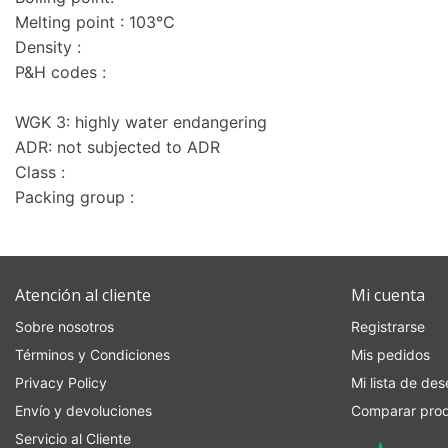
Melting point : 103°C
Density :
P&H codes :
WGK 3: highly water endangering
ADR: not subjected to ADR
Class :
Packing group :
Atención al cliente
Mi cuenta
Sobre nosotros
Registrarse
Términos y Condiciones
Mis pedidos
Privacy Policy
Mi lista de de
Envío y devoluciones
Comparar pro
Servicio al Cliente