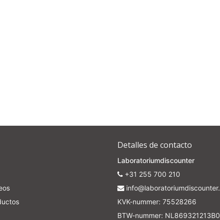
Subscrib
Your discount applies to orders above €50,00
Detalles de contacto
Laboratoriumdiscounter
+31 255 700 210
seos
info@laboratoriumdiscounter.
ductos
KVK-nummer: 75528266
BTW-nummer: NL869321213B0