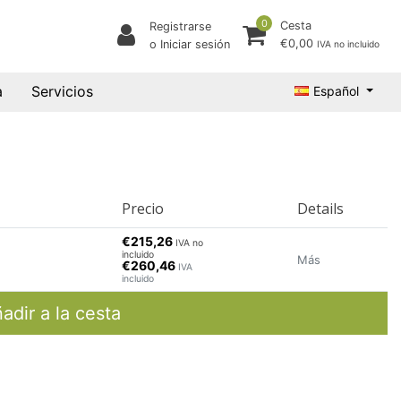
0
Cesta
Registrarse
€0,00
o Iniciar sesión
IVA no incluido
a
Servicios
Español
Precio
Details
€215,26
IVA no
incluido
Más
€260,46
IVA
incluido
adir a la cesta