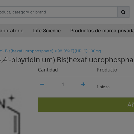
laboratorio
Life Science
Productos de marca privad
nium) Bis(hexafluorophosphate) >98.0%(T)(HPLC) 100mg
(4,4'-bipyridinium) Bis(hexafluorophosp
Cantidad
Producto
1 pieza
Añ