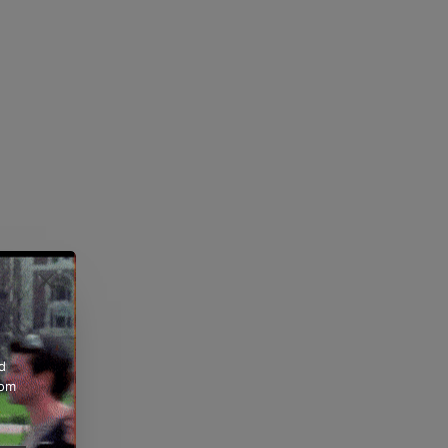
d
rom