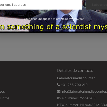
Subscrib
Your discount applies to orders above €50,00
Detalles de contacto
Laboratoriumdiscounter
+31 255 700 210
seos
info@laboratoriumdiscounter.
ductos
KVK-nummer: 75528266
BTW-nummer: NL869321213B0