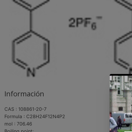
Información
CAS : 108861-20-7
re
Formula : C28H24F12N4P2
mol : 706.46
Boiling point: