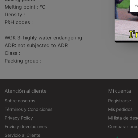
Melting point : °C
Density :
P&H codes :
WGK 3: highly water endangering
ADR: not subjected to ADR
Class :
Packing group :
Atención al cliente
Mi cuenta
Sobre nosotros
Registrarse
Términos y Condiciones
Mis pedidos
Privacy Policy
Mi lista de de
Envío y devoluciones
Comparar pro
Servicio al Cliente