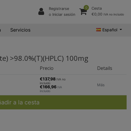
0
Cesta
Registrarse
€0,00
o Iniciar sesión
IVA no incluido
a
Servicios
Español
hate) >98.0%(T)(HPLC) 100mg
Precio
Details
€137,98
IVA no
incluido
Más
€166,96
IVA
incluido
adir a la cesta