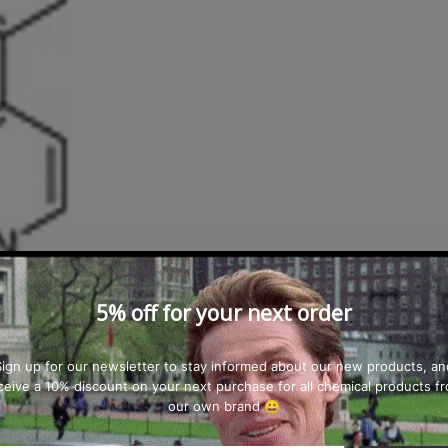
5% off for your next order
Sign up for our newsletter to stay informed about our new products, an
ceive a 10% discount on your next purchase for all chemical products f
our own brand 😀