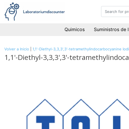
Quimicos
Suministros de 
Volver a Inicio
|
1,1'-Diethyl-3,3,3',3'-tetramethylindocarbocyanine I
1,1'-Diethyl-3,3,3',3'-tetramethylindo