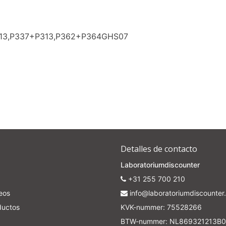
313,P337+P313,P362+P364GHS07
Detalles de contacto
Laboratoriumdiscounter
+31 255 700 210
seos
info@laboratoriumdiscounter.
ductos
KVK-nummer: 75528266
BTW-nummer: NL869321213B0