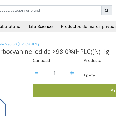
laboratorio
Life Science
Productos de marca privad
odide >98.0%(HPLC)(N) 1g
carbocyanine Iodide >98.0%(HPLC)(N) 1g
Cantidad
Producto
1 pieza
Añ