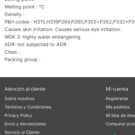
Melting point : °C
Density :
P&H codes : H315,H319P264,P280,P302+P352,P332+P
Causes skin irritation. Causes serious eye irritation.
WGK 3: highly water endangering
ADR: not subjected to ADR
Class :
Packing group :
Atención al cliente
Mi cuenta
Sobre nosotros
Registrarse
Términos y Condiciones
Mis pedidos
Privacy Policy
Mi lista de de
Envío y devoluciones
Comparar pro
Servicio al Cliente