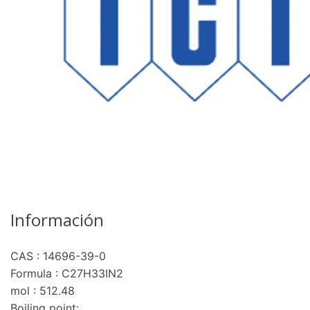
Información
CAS : 14696-39-0
Formula : C27H33IN2
mol : 512.48
Boiling point: