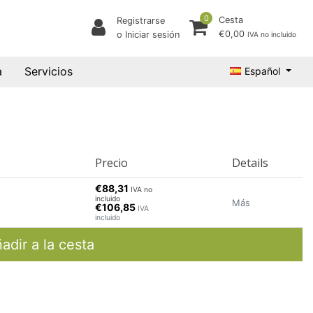
0
Cesta
Registrarse
€0,00
o Iniciar sesión
IVA no incluido
a
Servicios
Español
Precio
Details
€88,31
IVA no
incluido
Más
€106,85
IVA
incluido
adir a la cesta