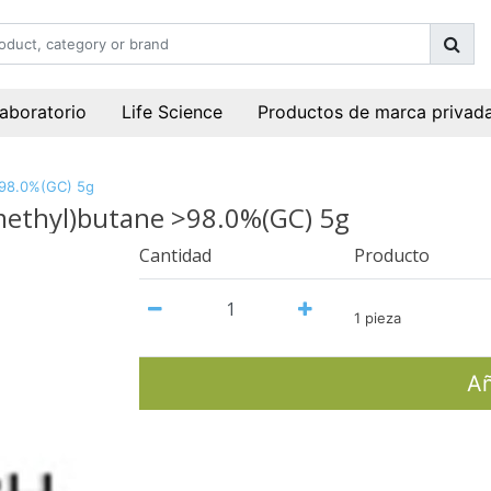
laboratorio
Life Science
Productos de marca privad
 >98.0%(GC) 5g
omethyl)butane >98.0%(GC) 5g
Cantidad
Producto
1 pieza
Añ