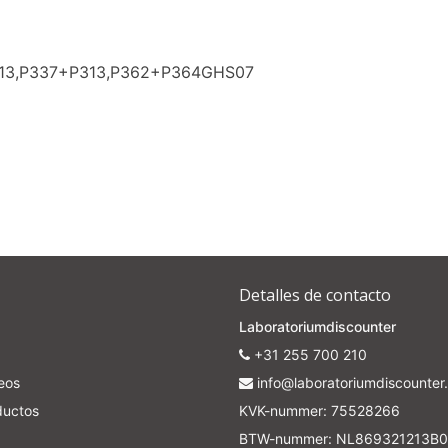
313,P337+P313,P362+P364GHS07
Detalles de contacto
Laboratoriumdiscounter
+31 255 700 210
seos
info@laboratoriumdiscounter.
ductos
KVK-nummer: 75528266
BTW-nummer: NL869321213B0