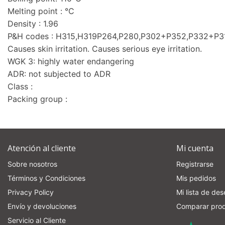
Melting point : °C
Density : 1.96
P&H codes : H315,H319P264,P280,P302+P352,P332+P
Causes skin irritation. Causes serious eye irritation.
WGK 3: highly water endangering
ADR: not subjected to ADR
Class :
Packing group :
Atención al cliente
Mi cuenta
Sobre nosotros
Registrarse
Términos y Condiciones
Mis pedidos
Privacy Policy
Mi lista de de
Envío y devoluciones
Comparar pro
Servicio al Cliente