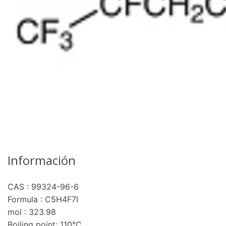
Información
CAS : 99324-96-6
Formula : C5H4F7I
mol : 323.98
Boiling point: 110°C