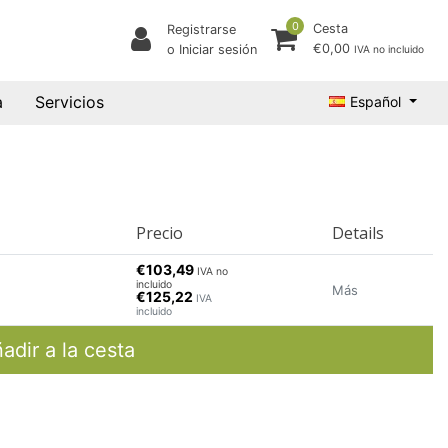
0
Cesta
Registrarse
€0,00
o Iniciar sesión
IVA no incluido
a
Servicios
Español
Precio
Details
€103,49
IVA no
incluido
Más
€125,22
IVA
incluido
adir a la cesta