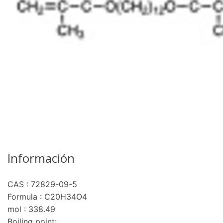
Información
CAS : 72829-09-5
Formula : C20H34O4
mol : 338.49
Boiling point: