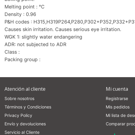
Melting point : °C
Density : 0.96
P&H codes : H315,H319P264,P280,P302+P352,P332+P
Causes skin irritation. Causes serious eye irritation.
WGK 1: slightly water endangering
ADR: not subjected to ADR
Class :
Packing group :
Atención al cliente
Mi cuenta
Sobre nosotros
Registrarse
Términos y Condiciones
Mis pedidos
Privacy Policy
Mi lista de de
Envío y devoluciones
Comparar pro
Servicio al Cliente