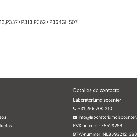
313,P337+P313,P362+P364GHS07
Detalles de contacto
Laboratoriumdiscounter
+31 255 700 210
seos
info@laboratoriumdiscounter.
ductos
KVK-nummer: 75528266
BTW-nummer: NL869321213B0