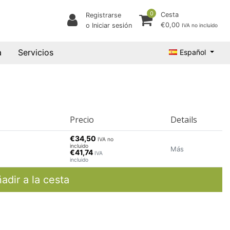
0
Cesta
Registrarse
€0,00
o Iniciar sesión
IVA no incluido
a
Servicios
Español
Precio
Details
€34,50
IVA no
incluido
Más
€41,74
IVA
incluido
adir a la cesta