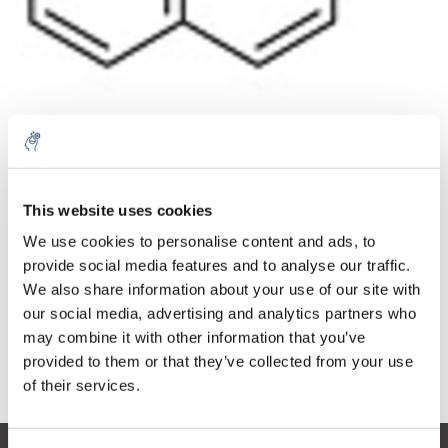
Cantidad
Producto
Precio
Details
This website uses cookies
€135,22
IVA no
Más
1 pieza
We use cookies to personalise content and ads, to
incluido
€163,62
provide social media features and to analyse our traffic.
IVA incluido
We also share information about your use of our site with
Añadir a la cesta
our social media, advertising and analytics partners who
may combine it with other information that you’ve
provided to them or that they’ve collected from your use
Información
of their services.