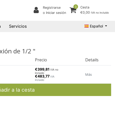
0
Cesta
Registrarse
€0,00
o Iniciar sesión
IVA no incluido
a
Servicios
Español
xión de 1/2 "
Precio
Details
€399,81
IVA no
incluido
Más
€483,77
IVA
incluido
adir a la cesta