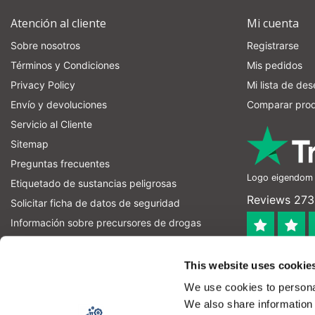
Atención al cliente
Mi cuenta
Sobre nosotros
Registrarse
Términos y Condiciones
Mis pedidos
Privacy Policy
Mi lista de de
Envío y devoluciones
Comparar pro
Servicio al Cliente
Sitemap
Preguntas frecuentes
Logo eigendom v
Etiquetado de sustancias peligrosas
Reviews 273 
Solicitar ficha de datos de seguridad
Información sobre precursores de drogas
información sobre precursores de explosivos
4.4
RSS feed
This website uses cookie
Geverifieerd
We use cookies to personal
Let op! Op onze productomschrijvingen kunnen geen recht
We also share information 