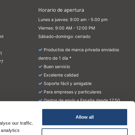
Horario de apertura
Lunes a jueves: 9:00 am - 5:00 pm
Viernes: 9:00 AM - 12:00 PM
nl
Sábado-domingo: cerrado
Productos de marca privada enviados
1
dentro de 1 día *
77
Buen servicio
Excelente calidad
Soporte fácil y amigable
Para empresas y particulares
Gastos de envío a España desde 17,50
euros
Allow all
yse our traffic.
atie en zijn geen handleiding of omschrijving hoe u het
 analytics