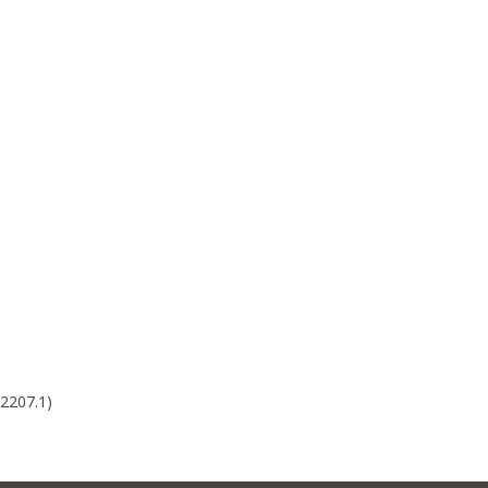
d
rom
e
 2207.1)