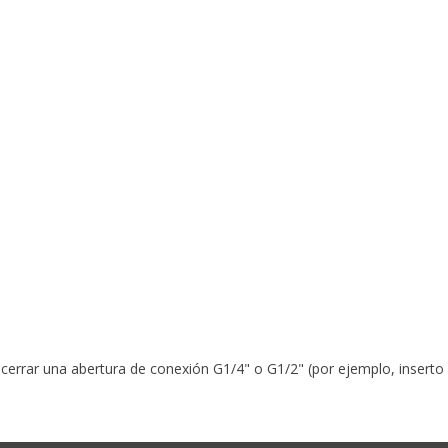
5% off for your next order
Sign up for our newsletter to stay informed about our new products, an
ceive a 10% discount on your next purchase for all chemical products f
our own brand 😀
Subscrib
cerrar una abertura de conexión G1/4" o G1/2" (por ejemplo, inserto
Your discount applies to orders above €50,00