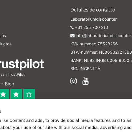
Detalles de contacto
Laboratoriumdiscounter
+31 255 700 210
seos
info@laboratoriumdiscounter.
ductos
KVK-nummer: 75528266
BTW-nummer: NL869321213B0
BANK: NL82 INGB 0008 8050 
BIC: INGBNL2A
an TrustPilot
- Bien
s
 bedrijf
ise content and ads, to provide social media features and to anal
en verleend worden en zijn enkel ter educatie en/of inform
about your use of our site with our social media, advertising and