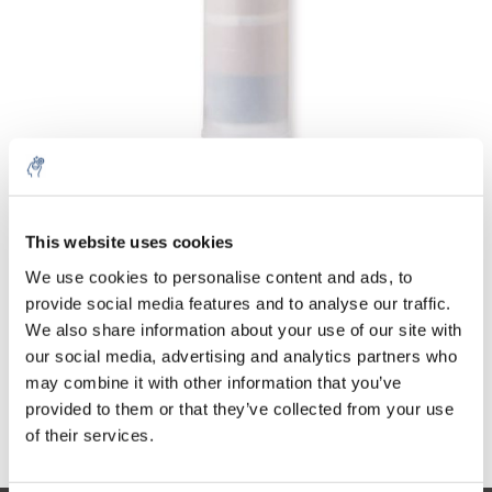
Cantidad
Producto
Precio
Details
This website uses cookies
€315,37
IVA no
We use cookies to personalise content and ads, to
Más
1 Pieza
incluido
€381,60
provide social media features and to analyse our traffic.
IVA incluido
We also share information about your use of our site with
our social media, advertising and analytics partners who
Añadir a la cesta
may combine it with other information that you’ve
provided to them or that they’ve collected from your use
Información
of their services.