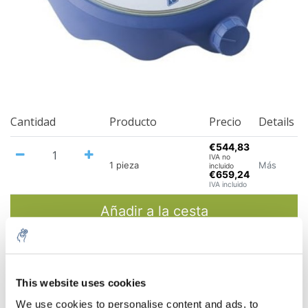
Cantidad
Producto
Precio
Details
€544,83
IVA no
Más
1 pieza
incluido
€659,24
IVA incluido
Añadir a la cesta
Información
Handleiding
This website uses cookies
5% off for your next order
We use cookies to personalise content and ads, to