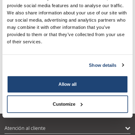
Especificaciones técnicas
provide social media features and to analyse our traffic.
Sign up for our newsletter to stay informed about
We also share information about your use of our site with
Productos relacionados
our new products, and receive a 10% discount on
our social media, advertising and analytics partners who
your next purchase for all chemical products from
may combine it with other information that you’ve
our own brand 😀
provided to them or that they’ve collected from your use
of their services.
Show details
Subscribe
Your discount applies to orders above €50,00
Allow all
RCT basic
C-MAG HS 7 Package
M
Customize
Atención al cliente