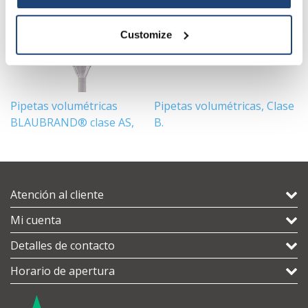
Customize
Pipetas volumétricas
Pipetas volumétricas, Clase
P
BLAUBRAND® clase AS,
B.
cl
USP
Atención al cliente
Mi cuenta
Detalles de contacto
Horario de apertura