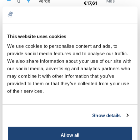
Verde
Más
€17,61
IVA
incluido
€14,55
IVA no
incluido
Azul
Más
€17,61
This website uses cookies
IVA
5% off for your next order
incluido
We use cookies to personalise content and ads, to
provide social media features and to analyse our traffic.
All in cart
Sign up for our newsletter to stay informed about
We also share information about your use of our site with
our new products, and receive a 10% discount on
our social media, advertising and analytics partners who
Staffelkorting
your next purchase for all chemical products from
may combine it with other information that you’ve
our own brand 😀
Buy 2 and save 5%
provided to them or that they’ve collected from your use
of their services.
Información
Productos relacionados
Show details
Subscribe
Your discount applies to orders above €50,00
Allow all