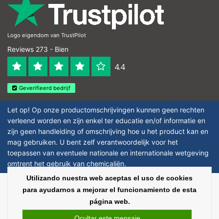
Logo eigendom van TrustPilot
Reviews 273 - Bien
4.4
Geverifieerd bedrijf
Let op! Op onze productomschrijvingen kunnen geen rechten
verleend worden en zijn enkel ter educatie en/of informatie en
zijn geen handleiding of omschrijving hoe u het product kan en
mag gebruiken. U bent zelf verantwoordelijk voor het
toepassen van eventuele nationale en internationale wetgeving
omtrent het gebruik van chemicaliën.
Utilizando nuestra web aceptas el uso de cookies
Copyright © 2026 - Laboratorium Discounter | Productos de laboratorio
para ayudarnos a mejorar el funcionamiento de esta
baratos - All rights reserved - Theme by
InStijl Media
|
Todos los precios no
página web.
incluyen los impuestos
Ocultar este mensaje