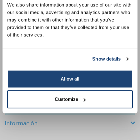
incluido
Sign up for our newsletter to stay informed about
We also share information about your use of our site with
our new products, and receive a 10% discount on
€83,49
our social media, advertising and analytics partners who
IVA no
your next purchase for all chemical products from
2.5 L Envases de
may combine it with other information that you’ve
incluido
Más
our own brand 😀
vidrio marrón
€101,02
provided to them or that they’ve collected from your use
IVA
incluido
of their services.
€715,99
IVA no
incluido
25 L
Más
€866,35
Show details
Subscribe
IVA
incluido
All in cart
Your discount applies to orders above €50,00
Allow all
Staffelkorting
Customize
Buy 2 and save 5%
Buy 6 and save 30%
Información