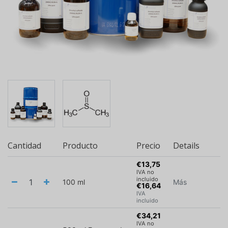
Cantidad
Producto
Precio
Details
€13,75
IVA no
incluido
100 ml
Más
€16,64
IVA
incluido
€34,21
IVA no