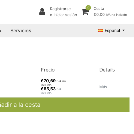
0
Cesta
Registrarse
€0,00
o Iniciar sesión
IVA no incluido
a
Servicios
Español
Precio
Details
€70,69
IVA no
incluido
Más
€85,53
IVA
incluido
adir a la cesta