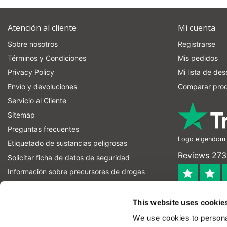
Atención al cliente
Mi cuenta
Sobre nosotros
Registrarse
Términos y Condiciones
Mis pedidos
Privacy Policy
Mi lista de de
Envío y devoluciones
Comparar pro
Servicio al Cliente
Sitemap
Preguntas frecuentes
Logo eigendom v
Etiquetado de sustancias peligrosas
Reviews 273 
Solicitar ficha de datos de seguridad
Información sobre precursores de drogas
información sobre precursores de explosivos
4.4
RSS feed
This website uses cookie
Geverifieerd
We use cookies to personal
Let op! Op onze productomschrijvingen kunnen geen recht