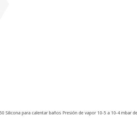
5% off for your next order
Sign up for our newsletter to stay informed about our new products, an
ceive a 10% discount on your next purchase for all chemical products f
our own brand 😀
Subscrib
50 Silicona para calentar baños Presión de vapor 10-5 a 10-4 mbar d
Your discount applies to orders above €50,00