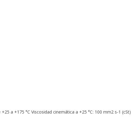
d
rom
e
e +25 a +175 °C Viscosidad cinemática a +25 °C: 100 mm2 s-1 (cSt)