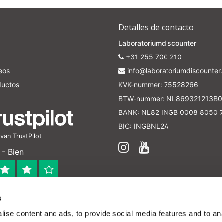
Detalles de contacto
Laboratoriumdiscounter
+31 255 700 210
seos
info@laboratoriumdiscounter.
ductos
KVK-nummer: 75528266
BTW-nummer: NL869321213B0
BANK: NL82 INGB 0008 8050 
BIC: INGBNL2A
an TrustPilot
- Bien
s
 bedrijf
ise content and ads, to provide social media features and to anal
en verleend worden en zijn enkel ter educatie en/of inform