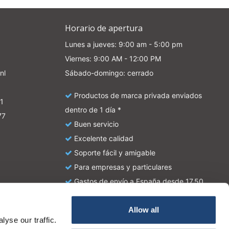
Horario de apertura
Lunes a jueves: 9:00 am - 5:00 pm
Viernes: 9:00 AM - 12:00 PM
nl
Sábado-domingo: cerrado
Productos de marca privada enviados
1
dentro de 1 día *
77
Buen servicio
Excelente calidad
Soporte fácil y amigable
Para empresas y particulares
Gastos de envío a España desde 17,50
euros
Allow all
yse our traffic.
atie en zijn geen handleiding of omschrijving hoe u het