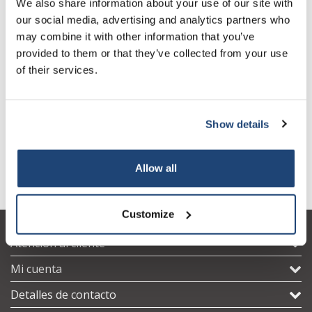
We also share information about your use of our site with
our social media, advertising and analytics partners who
may combine it with other information that you’ve
provided to them or that they’ve collected from your use
of their services.
Show details
Oil of sweet almond, 2.5 l,
Hypericon oil
L
glass
≥
Allow all
Customize
Atención al cliente
Mi cuenta
Detalles de contacto