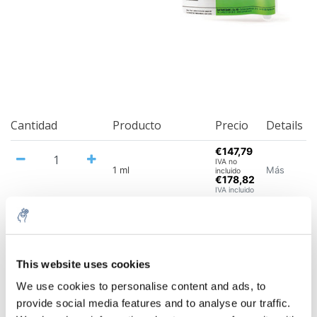
Cantidad
Producto
Precio
Details
€147,79
IVA no
Más
1 ml
incluido
€178,82
IVA incluido
Añadir a la cesta
Información
This website uses cookies
We use cookies to personalise content and ads, to
provide social media features and to analyse our traffic.
Productos relacionados