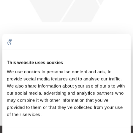
Cantidad
Producto
Precio
Details
This website uses cookies
€341,47
IVA no
Más
5 litros
We use cookies to personalise content and ads, to
incluido
€413,18
provide social media features and to analyse our traffic.
IVA incluido
We also share information about your use of our site with
Añadir a la cesta
our social media, advertising and analytics partners who
may combine it with other information that you’ve
provided to them or that they’ve collected from your use
Información
of their services.