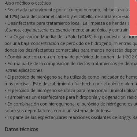
-Uso médico o estético
• Secretada naturalmente por el cuerpo humano, inhibe la síntesis 
al 12%) para decolorar el cabello y el cabello, de ahí la expresión 
• Desinfectante para tratamiento local. La limpieza de heridas co
tétanos, cuya bacteria es esencialmente anaeróbica y contraindicad
• La Organización Mundial de la Salud (OMS) ha propuesto solucion
por una baja concentración de peróxido de hidrógeno, mientras qu
donde los desinfectantes comerciales para manos no están disponib
• Combinado con urea en forma de peróxido de carbamida H2O2 CO
• Forma parte de la composición de ciertos tratamientos en derma
-Otras aplicaciones
• El peróxido de hidrógeno se ha utilizado como indicador de hemog
más precisas. Este descubrimiento fue hecho por el químico alemá
• El peróxido de hidrógeno se utiliza para reaccionar luminol utiliz
• También es un desinfectante para hidroponía y oxigenación radicu
• En combinación con hidroquinona, el peróxido de hidrógeno es ut
sobre sus depredadores como un sistema de defensa.
• Es parte de las espectaculares reacciones oscilantes de Briggs-R
Datos técnicos