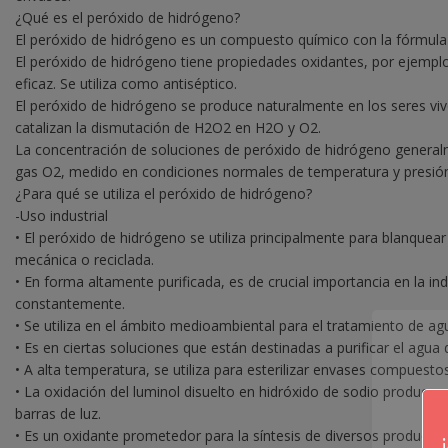
¿Qué es el peróxido de hidrógeno?
El peróxido de hidrógeno es un compuesto químico con la fórmula 
El peróxido de hidrógeno tiene propiedades oxidantes, por ejempl
eficaz. Se utiliza como antiséptico.
El peróxido de hidrógeno se produce naturalmente en los seres vi
catalizan la dismutación de H2O2 en H2O y O2.
La concentración de soluciones de peróxido de hidrógeno generalmen
gas O2, medido en condiciones normales de temperatura y presión
¿Para qué se utiliza el peróxido de hidrógeno?
-Uso industrial
• El peróxido de hidrógeno se utiliza principalmente para blanque
mecánica o reciclada.
• En forma altamente purificada, es de crucial importancia en la i
constantemente.
• Se utiliza en el ámbito medioambiental para el tratamiento de agu
• Es en ciertas soluciones que están destinadas a purificar el agua d
• A alta temperatura, se utiliza para esterilizar envases compuesto
• La oxidación del luminol disuelto en hidróxido de sodio produce, s
barras de luz.
• Es un oxidante prometedor para la síntesis de diversos producto
re