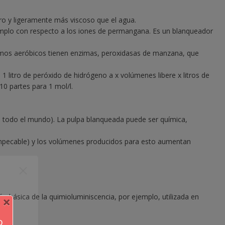
ro y ligeramente más viscoso que el agua.
jemplo con respecto a los iones de permangana. Es un blanqueador
ismos aeróbicos tienen enzimas, peroxidasas de manzana, que
 litro de peróxido de hidrógeno a x volúmenes libere x litros de
0 partes para 1 mol/l.
en todo el mundo). La pulpa blanqueada puede ser química,
ón impecable) y los volúmenes producidos para esto aumentan
ión básica de la quimioluminiscencia, por ejemplo, utilizada en
×
d
o
rom