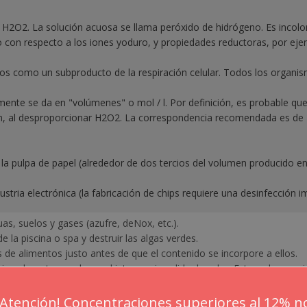
H2O2. La solución acuosa se llama peróxido de hidrógeno. Es incolo
o con respecto a los iones yoduro, y propiedades reductoras, por e
vos como un subproducto de la respiración celular. Todos los organ
te se da en "volúmenes" o mol / l. Por definición, es probable que 1
, al desproporcionar H2O2. La correspondencia recomendada es de 1
ar la pulpa de papel (alrededor de dos tercios del volumen producido 
ndustria electrónica (la fabricación de chips requiere una desinfecci
as, suelos y gases (azufre, deNox, etc.).
e la piscina o spa y destruir las algas verdes.
5% off for your next order
s de alimentos justo antes de que el contenido se incorpore a ellos.
in colorante, una luz azul intensa sin salida de calor. Esta es la reacc
Sign up for our newsletter to stay informed about our new products, an
s químicos.
¡Atención! Concentraciones superiores al 12% n
ceive a 10% discount on your next purchase for all chemical products f