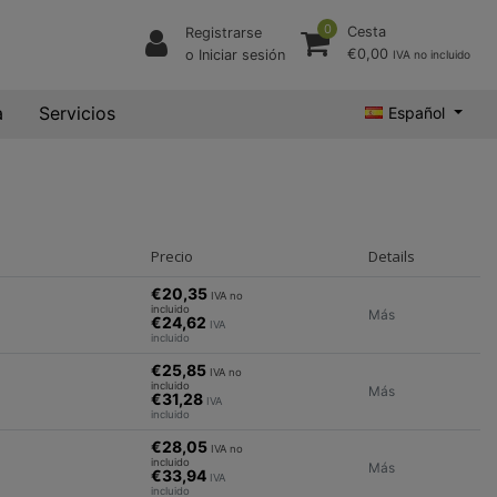
0
Cesta
Registrarse
€0,00
o Iniciar sesión
IVA no incluido
a
Servicios
Español
Precio
Details
€20,35
IVA no
incluido
Más
€24,62
IVA
incluido
€25,85
IVA no
incluido
Más
€31,28
IVA
incluido
€28,05
IVA no
incluido
Más
€33,94
IVA
incluido