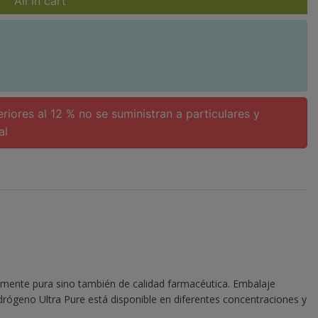
All in cart
iores al 12 % no se suministran a particulares y
al
adamente pura sino también de calidad farmacéutica. Embalaje
rógeno Ultra Pure está disponible en diferentes concentraciones y