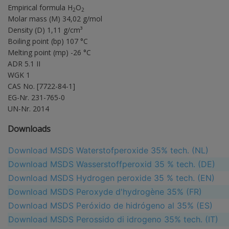
Empirical formula H
O
2
2
Molar mass (M) 34,02 g/mol
Density (D) 1,11 g/cm³
Boiling point (bp) 107 °C
Melting point (mp) -26 °C
ADR 5.1 II
WGK 1
CAS No. [7722-84-1]
EG-Nr. 231-765-0
UN-Nr. 2014
Downloads
Download MSDS Waterstofperoxide 35% tech. (NL)
Download MSDS Wasserstoffperoxid 35 % tech. (DE)
Download MSDS Hydrogen peroxide 35 % tech. (EN)
Download MSDS Peroxyde d'hydrogène 35% (FR)
Download MSDS Peróxido de hidrógeno al 35% (ES)
Download MSDS Perossido di idrogeno 35% tech. (IT)