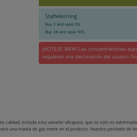
Staffelkorting
Buy 2 and save 5%
Buy 26 and save 10%
¡NÓTESE BIEN! Las concentraciones super
requieren una declaración del usuario fin
nte calidad, incluida esta variante ultrapura, que no solo es extrem
sino una manta de gas inerte en el producto. Nuestro peróxido de hid