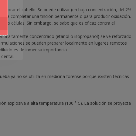
olorar el cabello. Se puede utilizar (en baja concentración, del 2%
ador para completar una tinción permanente o para producir oxidación.
evas células. Sin embargo, se sabe que es eficaz contra el
e
cohol altamente concentrado (etanol o isopropanol) se ve reforzado
formulaciones se pueden preparar localmente en lugares remotos
diluido es de inmensa importancia.
dental.
rueba ya no se utiliza en medicina forense porque existen técnicas
ón explosiva a alta temperatura (100 ° C). La solución se proyecta