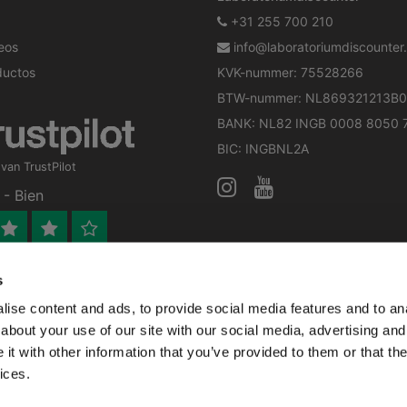
+31 255 700 210
seos
info@laboratoriumdiscounter.
ductos
KVK-nummer: 75528266
BTW-nummer: NL869321213B0
BANK: NL82 INGB 0008 8050 
BIC: INGBNL2A
an TrustPilot
- Bien
s
 bedrijf
ise content and ads, to provide social media features and to anal
en verleend worden en zijn enkel ter educatie en/of inform
about your use of our site with our social media, advertising and
ijk voor het toepassen van eventuele nationale en interna
t with other information that you’ve provided to them or that the
ices.
o baratos - All rights reserved - Theme by
InStijl
ayudarnos a mejorar el funcionamiento de esta página web.