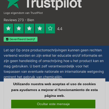
Logo eigendom van TrustPilot
Reviews 273 - Bien
4.4
Geverifieerd bedrijf
Let op! Op onze productomschrijvingen kunnen geen rechten
verleend worden en zijn enkel ter educatie en/of informatie en
zijn geen handleiding of omschrijving hoe u het product kan en
mag gebruiken. U bent zelf verantwoordelijk voor het
toepassen van eventuele nationale en internationale wetgeving
omtrent het gebruik van chemicaliën.
Utilizando nuestra web aceptas el uso de cookies
Copyright © 2026 - Laboratorium Discounter | Productos de laboratorio
para ayudarnos a mejorar el funcionamiento de esta
baratos - All rights reserved - Theme by
InStijl Media
|
Todos los precios no
página web.
incluyen los impuestos
Ocultar este mensaje