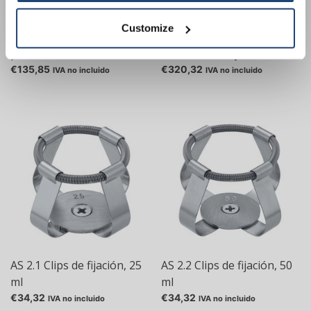
Customize
AS 130.3 Accesorio para
AS 130.4 Soporte para
plato
tubos de ensayo
€135,85
€320,32
IVA no incluido
IVA no incluido
AS 2.1 Clips de fijación, 25
AS 2.2 Clips de fijación, 50
ml
ml
€34,32
€34,32
IVA no incluido
IVA no incluido