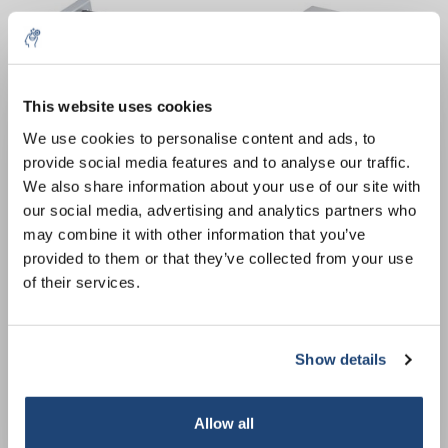
This website uses cookies
5% off for your next order
We use cookies to personalise content and ads, to
provide social media features and to analyse our traffic.
AS 130.1 Accesorio
AS 130.2 Accesorio de clip
Sign up for our newsletter to stay informed about
We also share information about your use of our site with
universal
de fijación
our new products, and receive a 10% discount on
our social media, advertising and analytics partners who
€474,76
€143,00
IVA no incluido
IVA no incluido
your next purchase for all chemical products from
may combine it with other information that you’ve
our own brand 😀
provided to them or that they’ve collected from your use
of their services.
Show details
Subscribe
Your discount applies to orders above €50,00
Allow all