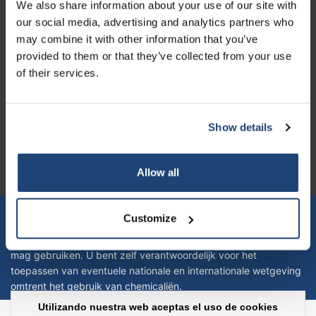
We also share information about your use of our site with
Horario de apertura
our social media, advertising and analytics partners who
may combine it with other information that you’ve
provided to them or that they’ve collected from your use
of their services.
Logo eigendom van TrustPilot
Reviews 273 - Bien
Show details
4.4
Allow all
Geverifieerd bedrijf
Let op! Op onze productomschrijvingen kunnen geen rechten
Customize
verleend worden en zijn enkel ter educatie en/of informatie en
zijn geen handleiding of omschrijving hoe u het product kan en
mag gebruiken. U bent zelf verantwoordelijk voor het
toepassen van eventuele nationale en internationale wetgeving
omtrent het gebruik van chemicaliën.
Utilizando nuestra web aceptas el uso de cookies