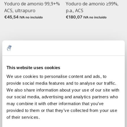
Yoduro de amonio 99,9+%
Yoduro de amonio ≥99%,
ACS, ultrapuro
p.a., ACS
€45,54
€180,07
IVA no incluido
IVA no incluido
El yoduro de amonio es la sal de amonio del yoduro de
hidrógeno.
El yoduro de amonio forma cristales cúbicos blancos que son
This website uses cookies
fácilmente solubles en agua y etanol. Se descompone
5% off for your next order
We use cookies to personalise content and ads, to
fácilmente y se vuelve amarillo a marrón en el aire debido a la
provide social media features and to analyse our traffic.
oxidación del ión yoduro a yodo I2. La conexión se realiza en
Sign up for our newsletter to stay informed about
tres estructuras cristalinas, donde la forma de baja temperatura
We also share information about your use of our site with
our new products, and receive a 10% discount on
tiene una estructura cristalina tetragonal con el grupo espacial
our social media, advertising and analytics partners who
your next purchase for all chemical products from
P4 / nmm.
may combine it with other information that you’ve
our own brand 😀
provided to them or that they’ve collected from your use
El yoduro de amonio se utiliza en la industria fototécnica y en la
of their services.
medicina.