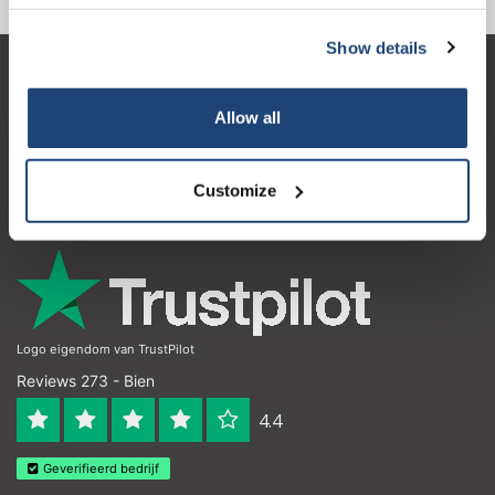
Show details
Subscribe
Atención al cliente
Your discount applies to orders above €50,00
Allow all
Mi cuenta
Detalles de contacto
Customize
Horario de apertura
Logo eigendom van TrustPilot
Reviews 273 - Bien
4.4
Geverifieerd bedrijf