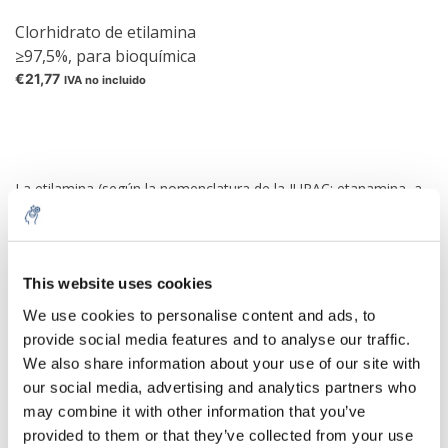
Clorhidrato de etilamina
≥97,5%, para bioquímica
€21,77
IVA no incluido
La etilamina (según la nomenclatura de la IUPAC: etanamina, a
menudo denominada aminoetano) es un compuesto químico
orgánico del grupo de aminas primarias alifáticas. Se vende
como solución acuosa al 50 o 70%. La etilamina es un producto
intermedio importante en la industria química.
This website uses cookies
La etilamina es un producto intermedio versátil en la industria
We use cookies to personalise content and ads, to
química con diversas aplicaciones. La principal aplicación de la
provide social media features and to analyse our traffic.
etilamina es su posterior procesamiento en productos
We also share information about your use of our site with
fitosanitarios (por ejemplo, atrazina y simazina). La
our social media, advertising and analytics partners who
monoetilamina también se utiliza en la fabricación de productos
may combine it with other information that you’ve
químicos para la minería como agentes de flotación (por
provided to them or that they’ve collected from your use
ejemplo, tiocarbamato de isopropiletilo) y en la producción de