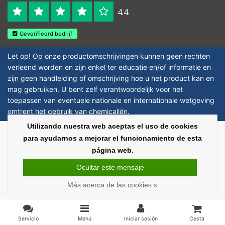
4.4
Geverifieerd bedrijf
Let op! Op onze productomschrijvingen kunnen geen rechten
verleend worden en zijn enkel ter educatie en/of informatie en
zijn geen handleiding of omschrijving hoe u het product kan en
mag gebruiken. U bent zelf verantwoordelijk voor het
toepassen van eventuele nationale en internationale wetgeving
omtrent het gebruik van chemicaliën.
Utilizando nuestra web aceptas el uso de cookies
Copyright © 2026 - Laboratorium Discounter | Productos de laboratorio
para ayudarnos a mejorar el funcionamiento de esta
baratos - All rights reserved - Theme by
InStijl Media
|
Todos los precios no
página web.
incluyen los impuestos
Ocultar este mensaje
Más acerca de las cookies »
Servicio
Menú
Iniciar sesión
Cesta