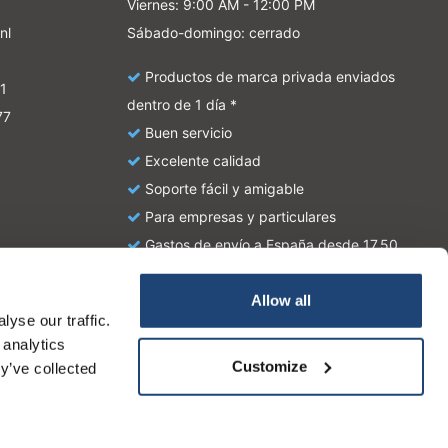
Viernes: 9:00 AM - 12:00 PM
nl
Sábado-domingo: cerrado
Productos de marca privada enviados
1
dentro de 1 día *
77
Buen servicio
Excelente calidad
Soporte fácil y amigable
Para empresas y particulares
Gastos de envío a España desde 17,50
euros
Allow all
yse our traffic.
atie en zijn geen handleiding of omschrijving hoe u het
 analytics
tionale wetgeving omtrent het gebruik van chemicaliën.
Customize
y’ve collected
Ocultar este mensaje
Más acerca de las cookies »