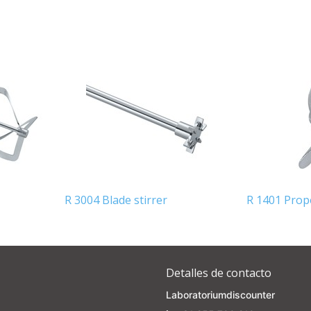
our own brand 😀
Subscrib
Your discount applies to orders above €50,00
R 3004 Blade stirrer
R 1401 Prop
Detalles de contacto
Laboratoriumdiscounter