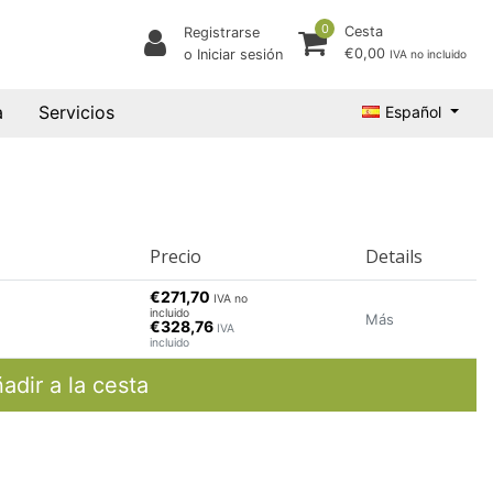
0
Cesta
Registrarse
€0,00
o Iniciar sesión
IVA no incluido
a
Servicios
Español
Precio
Details
€271,70
IVA no
incluido
Más
€328,76
IVA
incluido
adir a la cesta