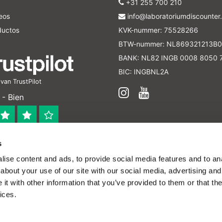
+31 255 700 210
seos
info@laboratoriumdiscounter.
ductos
KVK-nummer: 75528266
BTW-nummer: NL869321213B0
BANK: NL82 INGB 0008 8050 
BIC: INGBNL2A
an TrustPilot
- Bien
s
 bedrijf
ise content and ads, to provide social media features and to anal
en verleend worden en zijn enkel ter educatie en/of inform
about your use of our site with our social media, advertising and
ijk voor het toepassen van eventuele nationale en interna
t with other information that you’ve provided to them or that the
ices.
o baratos - All rights reserved - Theme by
InStijl
ayudarnos a mejorar el funcionamiento de esta página web.