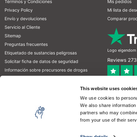
Términos y Condiciones
Mis pedidos
Privacy Policy
Mi lista de de
Envío y devoluciones
Comparar pro
Servicio al Cliente
Sitemap
Preguntas frecuentes
Logo eigendom v
Etiquetado de sustancias peligrosas
Reviews 273 
Solicitar ficha de datos de seguridad
Información sobre precursores de drogas
información sobre precursores de explosivos
4.4
RSS feed
This website uses cookie
Geverifieerd
We use cookies to personal
Let op! Op onze productomschrijvingen kunnen geen recht
We also share information 
product kan en mag gebruiken. U bent zelf verantwoordel
partners who may combine i
from your use of their serv
Copyright © 2026 - Laboratorium Discounter | Productos de laboratori
Utilizando nuestra web aceptas el uso de cookies para 
Media
|
Todos los precios no incluyen los impuestos
Show details