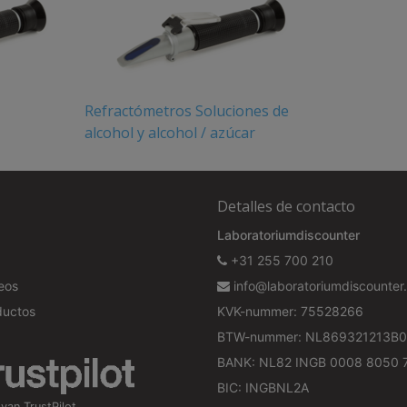
Refractómetros Soluciones de
alcohol y alcohol / azúcar
Detalles de contacto
Laboratoriumdiscounter
+31 255 700 210
seos
info@laboratoriumdiscounter.
ductos
KVK-nummer: 75528266
BTW-nummer: NL869321213B0
BANK: NL82 INGB 0008 8050 
BIC: INGBNL2A
an TrustPilot