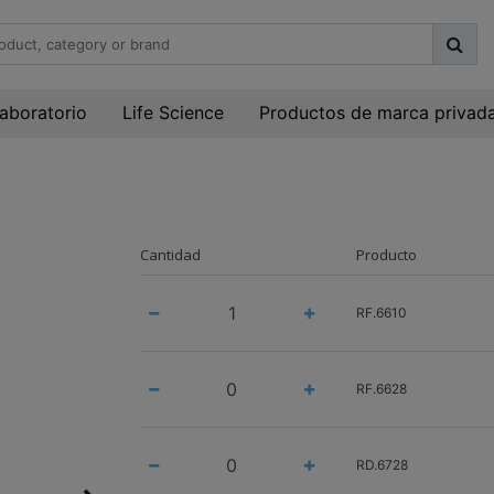
laboratorio
Life Science
Productos de marca privad
Cantidad
Producto
RF.6610
RF.6628
RD.6728