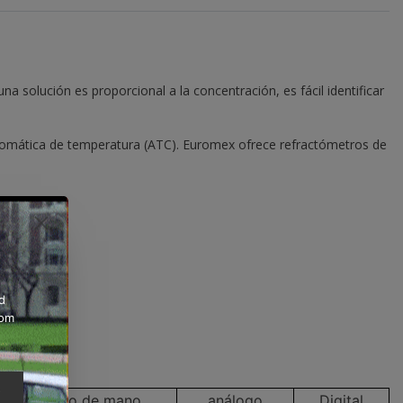
na solución es proporcional a la concentración, es fácil identificar
tomática de temperatura (ATC). Euromex ofrece refractómetros de
d
rom
e
Modelo de mano
análogo
Digital