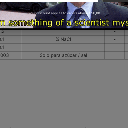
1
•
Your discount applies to orders above €50,00
0.1
005
.2
•
0.1
% NaCl
•
0.1
0003
Solo para azúcar / sal