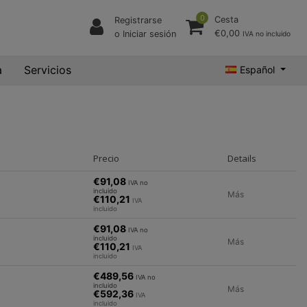
0
Cesta
Registrarse
€0,00
o Iniciar sesión
IVA no incluido
a
Servicios
Español
Precio
Details
€91,08
IVA no
incluido
Más
€110,21
IVA
incluido
€91,08
IVA no
incluido
Más
€110,21
IVA
incluido
€489,56
IVA no
incluido
Más
€592,36
IVA
incluido