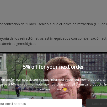
ncentración de fluidos. Debido a que el índice de refracción (I.R.) de u
mayoría de los refractómetros están equipados con compensación au
ractómetros gemológicos
5% off for your next order
Sign up for our newsletter to stay informed about our new products, an
ceive a 10% discount on your next purchase for all chemical products f
our own brand 😀
Subscrib
cisión
Observaciones
ATC