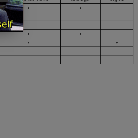
•
•
•
•
•
•