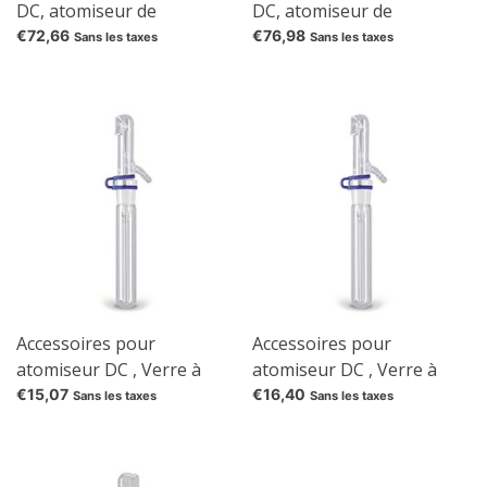
DC, atomiseur de
DC, atomiseur de
rechange pour TK61.1
rechange pour TK62.1
€72,66
€76,98
Sans les taxes
Sans les taxes
Accessoires pour
Accessoires pour
atomiseur DC , Verre à
atomiseur DC , Verre à
éprouvette de rechange
éprouvette de rechange
€15,07
€16,40
Sans les taxes
Sans les taxes
pour TK61.1
pour TK62.1