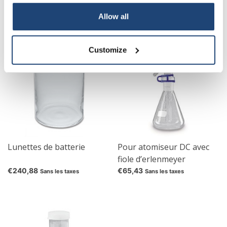
€50,30
€33,03
Sans les taxes
Sans les taxes
Your discount applies to orders above €50,00
Allow all
Customize
Lunettes de batterie
Pour atomiseur DC avec
fiole d’erlenmeyer
€240,88
€65,43
Sans les taxes
Sans les taxes