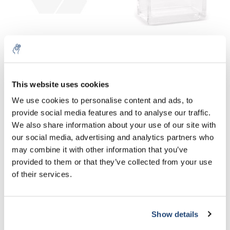
Cartouches de réserve
Chambre de
développement pour TLC,
Gesch. avant: jusqu’à 2
€53,42
€266,98
Sans les taxes
Sans les taxes
plaques jusqu’à 10 x 10 cm
This website uses cookies
taille de plaque
5% off for your next order
We use cookies to personalise content and ads, to
provide social media features and to analyse our traffic.
Sign up for our newsletter to stay informed about
We also share information about your use of our site with
our new products, and receive a 10% discount on
our social media, advertising and analytics partners who
your next purchase for all chemical products from
may combine it with other information that you’ve
our own brand 😀
provided to them or that they’ve collected from your use
of their services.
Chambres de séparation
Guide de repérage pour
Show details
Subscribe
CC
plaques TLC