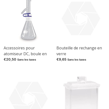
Accessoires pour
Bouteille de rechange en
atomiseur DC, boule en
verre
caoutchouc de rechange,
€20,50
€9,65
Sans les taxes
Sans les taxes
incl. tuyau, longueur 20 cm