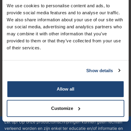
We use cookies to personalise content and ads, to
Service à la clientèle
provide social media features and to analyse our traffic.
Mon compte
We also share information about your use of our site with
our social media, advertising and analytics partners who
Coordonnées
may combine it with other information that you’ve
Horaires d'ouvertures
provided to them or that they’ve collected from your use
of their services.
Show details
Logo eigendom van TrustPilot
Reviews 273 - Bien
Allow all
4.4
Customize
Geverifieerd bedrijf
Let op! Op onze productomschrijvingen kunnen geen rechten
verleend worden en zijn enkel ter educatie en/of informatie en