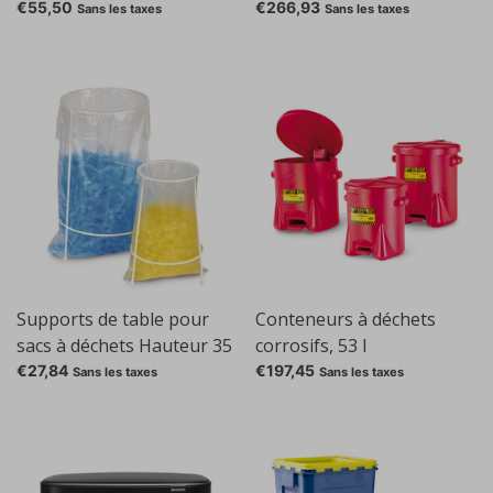
Réservoirs, bleu
blanc
€55,50
€266,93
Sans les taxes
Sans les taxes
Supports de table pour
Conteneurs à déchets
sacs à déchets Hauteur 35
corrosifs, 53 l
cm
€27,84
€197,45
Sans les taxes
Sans les taxes