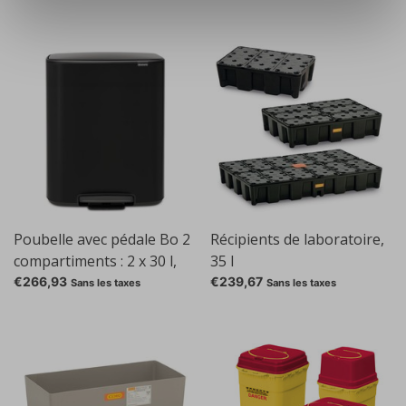
Poubelle avec pédale Bo 2
Récipients de laboratoire,
compartiments : 2 x 30 l,
35 l
noir
€266,93
€239,67
Sans les taxes
Sans les taxes