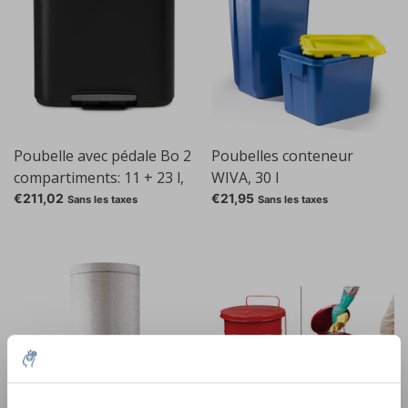
Poubelle avec pédale Bo 2
Poubelles conteneur
compartiments: 11 + 23 l,
WIVA, 30 l
noir
€211,02
€21,95
Sans les taxes
Sans les taxes