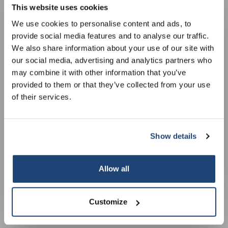
This website uses cookies
5% off for your next order
We use cookies to personalise content and ads, to
Poubelle avec pédale
Conteneurs à déchets
provide social media features and to analyse our traffic.
NewIcon avec godet
pour le nettoyage des
Sign up for our newsletter to stay informed about
We also share information about your use of our site with
intérieur en zinc résistant
chiffons, 52 l
€124,10
€160,20
Sans les taxes
Sans les taxes
our new products, and receive a 10% discount on
our social media, advertising and analytics partners who
au feu, 30 l, blanc
your next purchase for all chemical products from
may combine it with other information that you’ve
our own brand 😀
provided to them or that they’ve collected from your use
of their services.
Show details
Subscribe
Your discount applies to orders above €50,00
Allow all
Conteneurs à déchets
Poubelle avec pédale Bo 2
Customize
pour le nettoyage des
compartiments: 11 + 23 l,
chiffons, 34 l
blanc
€147,79
€211,02
Sans les taxes
Sans les taxes