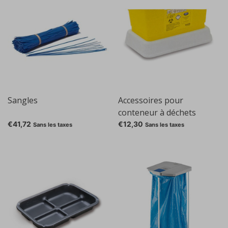
Sangles
Accessoires pour
conteneur à déchets
Sharpsafe® Base de
€41,72
€12,30
Sans les taxes
Sans les taxes
support, Gesch. pour:
récipient de 1 l