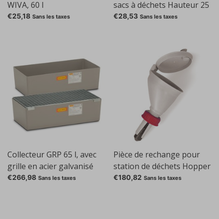
WIVA, 60 l
sacs à déchets Hauteur 25
cm, Support de table incl.
€25,18
€28,53
Sans les taxes
Sans les taxes
Sacs 100 PP (E706.1)
Collecteur GRP 65 l, avec
Pièce de rechange pour
grille en acier galvanisé
station de déchets Hopper
€266,98
€180,82
Sans les taxes
Sans les taxes