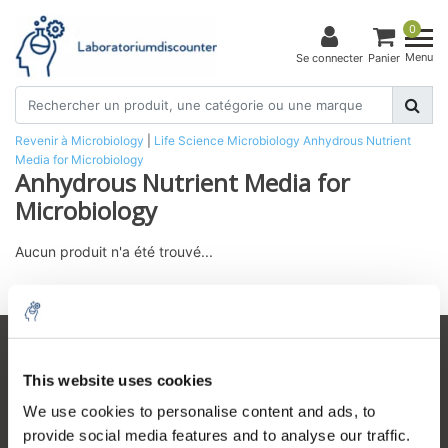
0
Menu
Se connecter
Panier
Revenir à Microbiology
|
Life Science
Microbiology
Anhydrous Nutrient
Media for Microbiology
Anhydrous Nutrient Media for
Microbiology
Aucun produit n'a été trouvé...
Service à la clientèle
This website uses cookies
Mon compte
We use cookies to personalise content and ads, to
Coordonnées
provide social media features and to analyse our traffic.