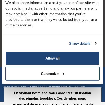
We also share information about your use of our site with
Horaires d'ouvertures
our social media, advertising and analytics partners who
may combine it with other information that you’ve
provided to them or that they’ve collected from your use
of their services.
Logo eigendom van TrustPilot
Reviews 273 - Bien
Show details
4.4
Allow all
Geverifieerd bedrijf
Let op! Op onze productomschrijvingen kunnen geen rechten
Customize
verleend worden en zijn enkel ter educatie en/of informatie en
zijn geen handleiding of omschrijving hoe u het product kan en
mag gebruiken. U bent zelf verantwoordelijk voor het
toepassen van eventuele nationale en internationale wetgeving
En visitant notre site, vous acceptez l'utilisation
omtrent het gebruik van chemicaliën.
des témoins (cookies). Ces derniers nous
permettent de mieux comprendre la provenance de