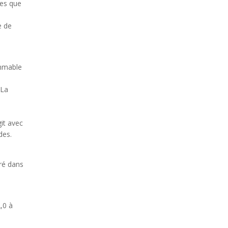
les que
e de
ammable
 La
git avec
des.
oré dans
,0 à