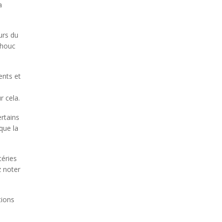
a
urs du
chouc
ents et
r cela.
ertains
que la
téries
z noter
d
tions
rom