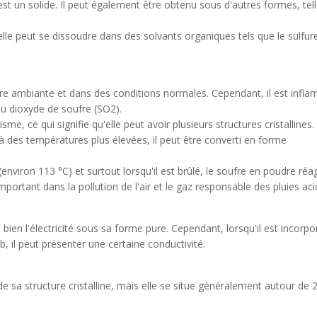
st un solide. Il peut également être obtenu sous d'autres formes, tel
s elle peut se dissoudre dans des solvants organiques tels que le sulfur
ture ambiante et dans des conditions normales. Cependant, il est infl
 du dioxyde de soufre (SO2).
, ce qui signifie qu'elle peut avoir plusieurs structures cristallines.
 des températures plus élevées, il peut être converti en forme
(environ 113 °C) et surtout lorsqu'il est brûlé, le soufre en poudre réa
ortant dans la pollution de l'air et le gaz responsable des pluies aci
 bien l'électricité sous sa forme pure. Cependant, lorsqu'il est incorp
 il peut présenter une certaine conductivité.
e sa structure cristalline, mais elle se situe généralement autour de 2