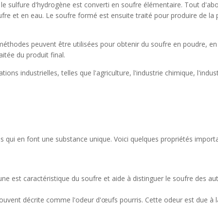
le sulfure d'hydrogène est converti en soufre élémentaire. Tout d'abo
re et en eau. Le soufre formé est ensuite traité pour produire de la
méthodes peuvent être utilisées pour obtenir du soufre en poudre, en
itée du produit final.
ns industrielles, telles que l'agriculture, l'industrie chimique, l'indus
es qui en font une substance unique. Voici quelques propriétés import
ne est caractéristique du soufre et aide à distinguer le soufre des au
souvent décrite comme l'odeur d'œufs pourris. Cette odeur est due à l