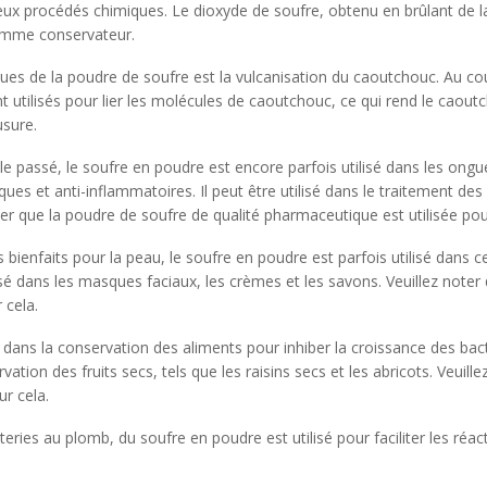
eux procédés chimiques. Le dioxyde de soufre, obtenu en brûlant de l
 comme conservateur.
nnues de la poudre de soufre est la vulcanisation du caoutchouc. Au co
nt utilisés pour lier les molécules de caoutchouc, ce qui rend le caout
usure.
 passé, le soufre en poudre est encore parfois utilisé dans les ongu
s et anti-inflammatoires. Il peut être utilisé dans le traitement des
ter que la poudre de soufre de qualité pharmaceutique est utilisée pou
bienfaits pour la peau, le soufre en poudre est parfois utilisé dans c
isé dans les masques faciaux, les crèmes et les savons. Veuillez noter 
 cela.
ée dans la conservation des aliments pour inhiber la croissance des bac
5% off for your next order
vation des fruits secs, tels que les raisins secs et les abricots. Veuille
ur cela.
Sign up for our newsletter to stay informed about our new products, an
tteries au plomb, du soufre en poudre est utilisé pour faciliter les réac
ceive a 10% discount on your next purchase for all chemical products f
our own brand 😀