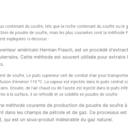
Subscrib
ux contenant du soufre, tels que la roche contenant du soufre ou le 
Your discount applies to orders above €50,00
uction de poudre de soufre, mais les plus courantes sont la méthode 
nt expliquées ci-dessous :
nventeur américain Herman Frasch, est un procédé d'extrac
terrains. Cette méthode est souvent utilisée pour extraire 
s.
 de soufre. Le puits supérieur sert de conduit d'air pour transporter
 fusion d'environ 119 °C. La vapeur est injectée dans le puits central s
ns. Ensuite, de l'air chaud ou de l'azote est injecté dans le puits infé
 à la surface, il se refroidit et se solidifie en poudre de soufre.
ne méthode courante de production de poudre de soufre à 
t dans les champs de pétrole et de gaz. Ce processus est u
, qui est un sous-produit indésirable du gaz naturel.