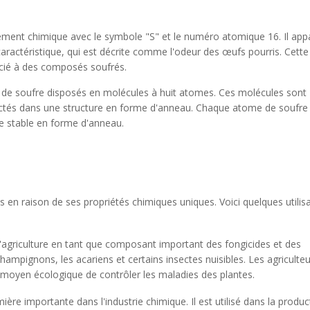
lément chimique avec le symbole "S" et le numéro atomique 16. Il appa
ractéristique, qui est décrite comme l'odeur des œufs pourris. Cett
ocié à des composés soufrés.
 de soufre disposés en molécules à huit atomes. Ces molécules sont
ctés dans une structure en forme d'anneau. Chaque atome de soufre
re stable en forme d'anneau.
s en raison de ses propriétés chimiques uniques. Voici quelques utilis
 l'agriculture en tant que composant important des fongicides et des
s champignons, les acariens et certains insectes nuisibles. Les agriculte
 moyen écologique de contrôler les maladies des plantes.
ère importante dans l'industrie chimique. Il est utilisé dans la produc