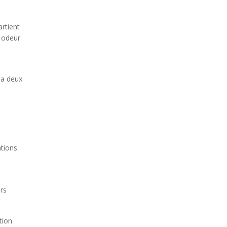
rtient
e odeur
 a deux
ations
urs
tion