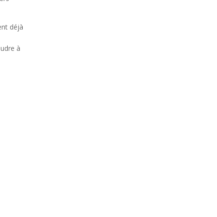
ent déjà
oudre à