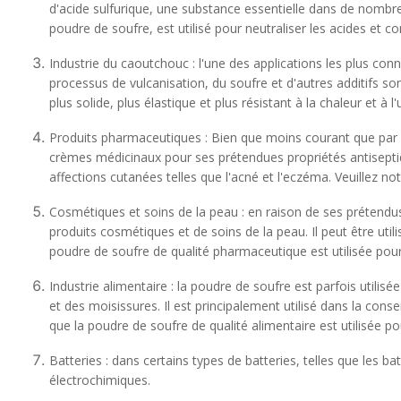
d'acide sulfurique, une substance essentielle dans de nombr
poudre de soufre, est utilisé pour neutraliser les acides et
Industrie du caoutchouc : l'une des applications les plus co
processus de vulcanisation, du soufre et d'autres additifs so
plus solide, plus élastique et plus résistant à la chaleur et à l'
Produits pharmaceutiques : Bien que moins courant que par le
crèmes médicinaux pour ses prétendues propriétés antiseptique
affections cutanées telles que l'acné et l'eczéma. Veuillez no
Cosmétiques et soins de la peau : en raison de ses prétendus 
produits cosmétiques et de soins de la peau. Il peut être util
poudre de soufre de qualité pharmaceutique est utilisée pour
Industrie alimentaire : la poudre de soufre est parfois utilis
et des moisissures. Il est principalement utilisé dans la conser
que la poudre de soufre de qualité alimentaire est utilisée po
Batteries : dans certains types de batteries, telles que les ba
re
électrochimiques.