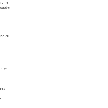
rd, le
 poudre
trie du
antes
tres
a