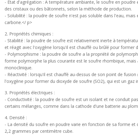
- Etat d'agrégation : A température ambiante, le soufre en poudre e
des cristaux ou des bâtonnets, selon la méthode de production.
- Solubilité : la poudre de soufre n'est pas soluble dans l'eau, mai
carbone.</ p>
2. Propriétés chimiques :
- Stabilité : la poudre de soufre est relativement inerte à tempéra
et réagit avec l'oxygène lorsqu'il est chauffé ou brûlé pour former
- Polymorphisme : la poudre de soufre a la propriété de polymorphisme
forme polymorphe la plus courante est le soufre rhombique, mais à
monoclinique.
- Réactivité : lorsqu'il est chauffé au-dessus de son point de fusion 
l'oxygène pour former du dioxyde de soufre (SO2), qui est un gaz imp
3. Propriétés électriques :
- Conductivité : la poudre de soufre est un isolant et ne conduit pas
certains mélanges, comme dans la cathode d'une batterie au plomb,
4. Densité :
- La densité du soufre en poudre varie en fonction de sa forme et d
2,2 grammes par centimètre cube.