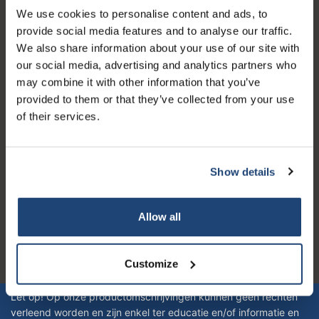
We use cookies to personalise content and ads, to
Service à la clientèle
provide social media features and to analyse our traffic.
Mon compte
We also share information about your use of our site with
our social media, advertising and analytics partners who
Coordonnées
may combine it with other information that you’ve
Horaires d'ouvertures
provided to them or that they’ve collected from your use
of their services.
Show details
Logo eigendom van TrustPilot
Reviews 273 - Bien
Allow all
4.4
Customize
Geverifieerd bedrijf
Let op! Op onze productomschrijvingen kunnen geen rechten
verleend worden en zijn enkel ter educatie en/of informatie en