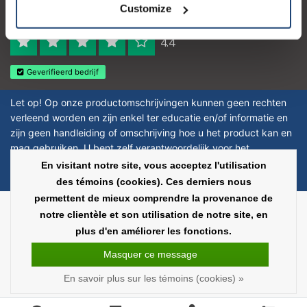
Customize
Reviews 273 - Bien
4.4
Geverifieerd bedrijf
Let op! Op onze productomschrijvingen kunnen geen rechten
verleend worden en zijn enkel ter educatie en/of informatie en
zijn geen handleiding of omschrijving hoe u het product kan en
mag gebruiken. U bent zelf verantwoordelijk voor het
toepassen van eventuele nationale en internationale wetgeving
En visitant notre site, vous acceptez l'utilisation
omtrent het gebruik van chemicaliën.
des témoins (cookies). Ces derniers nous
permettent de mieux comprendre la provenance de
Copyright © 2026 - Laboratorium Discounter | Produits de laboratoire pas
notre clientèle et son utilisation de notre site, en
chers - All rights reserved - Theme by
InStijl Media
|
Tous les prix sont hors
plus d'en améliorer les fonctions.
taxes
Masquer ce message
En savoir plus sur les témoins (cookies) »