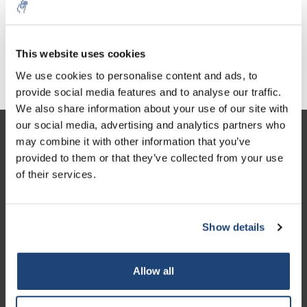
This website uses cookies
Entonnoir Büchner
We use cookies to personalise content and ads, to
provide social media features and to analyse our traffic.
We also share information about your use of our site with
our social media, advertising and analytics partners who
Service à la clientèle
may combine it with other information that you’ve
provided to them or that they’ve collected from your use
Mon compte
of their services.
Coordonnées
Horaires d'ouvertures
Show details
Allow all
Logo eigendom van TrustPilot