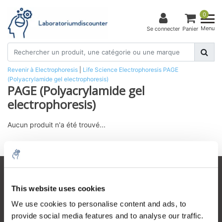
0
Menu
Se connecter
Panier
Revenir à Electrophoresis
|
Life Science
Electrophoresis
PAGE
(Polyacrylamide gel electrophoresis)
PAGE (Polyacrylamide gel
electrophoresis)
Aucun produit n'a été trouvé...
Service à la clientèle
This website uses cookies
Mon compte
We use cookies to personalise content and ads, to
Coordonnées
provide social media features and to analyse our traffic.