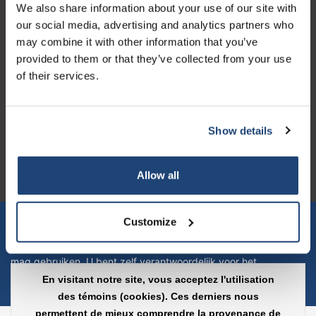
We also share information about your use of our site with
Horaires d'ouvertures
our social media, advertising and analytics partners who
may combine it with other information that you’ve
provided to them or that they’ve collected from your use
of their services.
Logo eigendom van TrustPilot
Reviews 273 - Bien
Show details
4.4
Allow all
Geverifieerd bedrijf
Let op! Op onze productomschrijvingen kunnen geen rechten
Customize
verleend worden en zijn enkel ter educatie en/of informatie en
zijn geen handleiding of omschrijving hoe u het product kan en
mag gebruiken. U bent zelf verantwoordelijk voor het
toepassen van eventuele nationale en internationale wetgeving
En visitant notre site, vous acceptez l'utilisation
omtrent het gebruik van chemicaliën.
des témoins (cookies). Ces derniers nous
permettent de mieux comprendre la provenance de