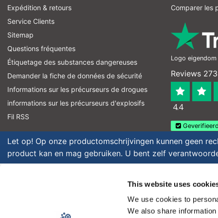
Expédition & retours
Comparer les p
Service Clients
Sitemap
Questions fréquentes
Logo eigendom v
Étiquetage des substances dangereuses
Reviews 273 
Demander la fiche de données de sécurité
Informations sur les précurseurs de drogues
informations sur les précurseurs d'explosifs
4.4
Fil RSS
Geverifieerd
Let op! Op onze productomschrijvingen kunnen geen recht
product kan en mag gebruiken. U bent zelf verantwoordel
Copyright © 2026 - Laboratorium Discounter | Produits de laboratoire
This website uses cookie
Media
|
Tous les prix sont hors taxes
We use cookies to personal
We also share information 