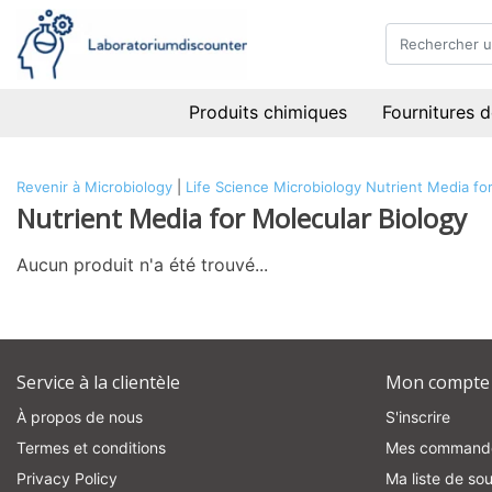
Produits chimiques
Fournitures d
Revenir à Microbiology
|
Life Science
Microbiology
Nutrient Media for
Nutrient Media for Molecular Biology
Aucun produit n'a été trouvé...
Service à la clientèle
Mon compte
À propos de nous
S'inscrire
Termes et conditions
Mes command
Privacy Policy
Ma liste de sou