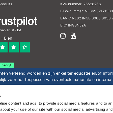
roduits
KVK-nummer: 75528266
BTW-nummer: NL869321213B0
BANK: NL82 INGB 0008 8050 
BIC: INGBNL2A
an TrustPilot
- Bien
 bedrijf
en verleend worden en zijn enkel ter educatie en/of inform
ijk voor het toepassen van eventuele nationale en interna
 pas chers - All rights reserved - Theme by
InStijl
s
ise content and ads, to provide social media features and to anal
about your use of our site with our social media, advertising and