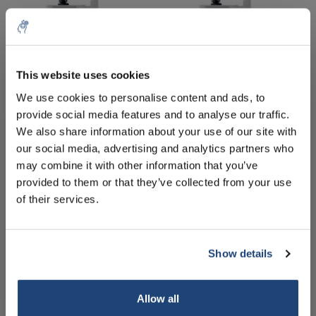
This website uses cookies
5% off for your next order
We use cookies to personalise content and ads, to
provide social media features and to analyse our traffic.
Conductimètre de poche
Conductimètre de poche
Sign up for our newsletter to stay informed about
We also share information about your use of our site with
FiveGo F3-Field-Kit
Kit FiveGo F3-Standard
our new products, and receive a 10% discount on
our social media, advertising and analytics partners who
€693,00
€635,25
Sans les taxes
Sans les taxes
your next purchase for all chemical products from
may combine it with other information that you’ve
our own brand 😀
provided to them or that they’ve collected from your use
of their services.
Show details
Subscribe
Your discount applies to orders above €50,00
Allow all