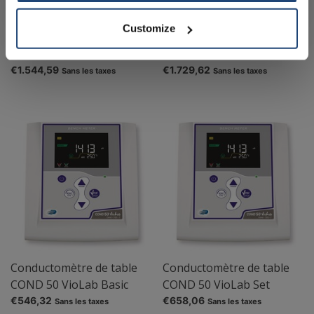
Customize
Conductimètre de poche
Conductimètre de poche
ProfiLine Cond 3110 Set
ProfiLine Cond 3310 Set
€1.544,59
€1.729,62
Sans les taxes
Sans les taxes
Conductomètre de table
Conductomètre de table
COND 50 VioLab Basic
COND 50 VioLab Set
€546,32
€658,06
Sans les taxes
Sans les taxes