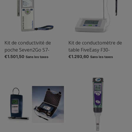
Kit de conductivité de
Kit de conductomètre de
poche Seven2Go S7-
table FiveEasy F30-
Standard
Standard
€1.501,50
€1.293,60
Sans les taxes
Sans les taxes