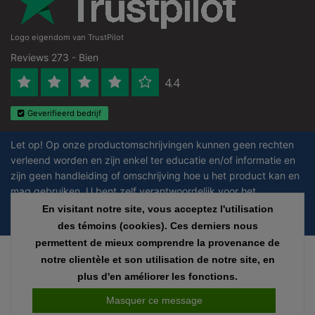
Logo eigendom van TrustPilot
Reviews 273 - Bien
4.4
Geverifieerd bedrijf
Let op! Op onze productomschrijvingen kunnen geen rechten
verleend worden en zijn enkel ter educatie en/of informatie en
zijn geen handleiding of omschrijving hoe u het product kan en
mag gebruiken. U bent zelf verantwoordelijk voor het
toepassen van eventuele nationale en internationale wetgeving
En visitant notre site, vous acceptez l'utilisation
omtrent het gebruik van chemicaliën.
des témoins (cookies). Ces derniers nous
permettent de mieux comprendre la provenance de
Copyright © 2026 - Laboratorium Discounter | Produits de laboratoire pas
notre clientèle et son utilisation de notre site, en
chers - All rights reserved - Theme by
InStijl Media
|
Tous les prix sont hors
plus d'en améliorer les fonctions.
taxes
Masquer ce message