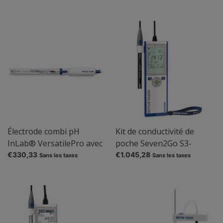
Électrode combi pH
Kit de conductivité de
InLab® VersatilePro avec
poche Seven2Go S3-
capteur de température
Standard
€330,33
€1.045,28
Sans les taxes
Sans les taxes
intégré