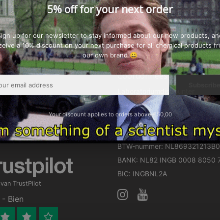
5% off for your next order
accessoires
Sign up for our newsletter to stay informed about our new products, an
ceive a 10% discount on your next purchase for all chemical products f
our own brand 😀
Coordonnées
Subscrib
Laboratoriumdiscounter
es
+31 255 700 210
Your discount applies to orders above €50,00
haits
info@laboratoriumdiscounter.
roduits
KVK-nummer: 75528266
BTW-nummer: NL869321213B0
BANK: NL82 INGB 0008 8050 
BIC: INGBNL2A
an TrustPilot
- Bien