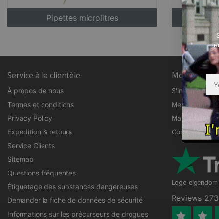
Pipettes microlitres
re
Service à la clientèle
Mon compte
À propos de nous
S'inscrire
Termes et conditions
Mes command
Privacy Policy
Ma liste de sou
Expédition & retours
Comparer les p
Service Clients
Sitemap
Questions fréquentes
Logo eigendom v
Étiquetage des substances dangereuses
Reviews 273 
Demander la fiche de données de sécurité
Informations sur les précurseurs de drogues