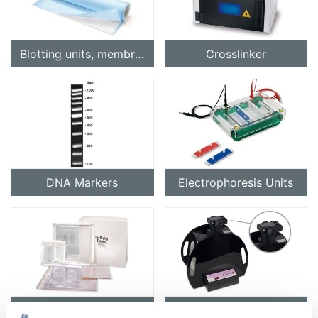
Blotting units, membranes, papers and reagents
Crosslinker
DNA Markers
Electrophoresis Units
Gel Buffer Solutions
Gel Documentation