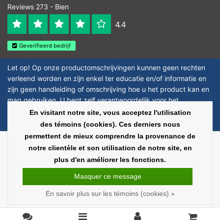
Reviews 273 - Bien
4.4
Geverifieerd bedrijf
Let op! Op onze productomschrijvingen kunnen geen rechten
verleend worden en zijn enkel ter educatie en/of informatie en
zijn geen handleiding of omschrijving hoe u het product kan en
mag gebruiken. U bent zelf verantwoordelijk voor het
toepassen van eventuele nationale en internationale wetgeving
En visitant notre site, vous acceptez l'utilisation
omtrent het gebruik van chemicaliën.
des témoins (cookies). Ces derniers nous
permettent de mieux comprendre la provenance de
Copyright © 2026 - Laboratorium Discounter | Produits de laboratoire pas
notre clientèle et son utilisation de notre site, en
chers - All rights reserved - Theme by
InStijl Media
|
Tous les prix sont hors
plus d'en améliorer les fonctions.
taxes
Masquer ce message
En savoir plus sur les témoins (cookies) »