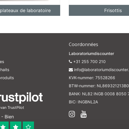
 plateaux de laboratoire
Frisottis
Coordonnées
Laboratoriumdiscounter
es
+31 255 700 210
haits
info@laboratoriumdiscounter.
roduits
KVK-nummer: 75528266
BTW-nummer: NL869321213B0
BANK: NL82 INGB 0008 8050 
BIC: INGBNL2A
an TrustPilot
- Bien