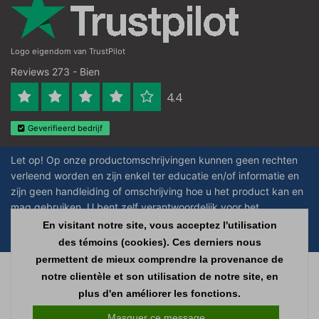
Logo eigendom van TrustPilot
Reviews 273 - Bien
4.4
Geverifieerd bedrijf
Let op! Op onze productomschrijvingen kunnen geen rechten
verleend worden en zijn enkel ter educatie en/of informatie en
zijn geen handleiding of omschrijving hoe u het product kan en
mag gebruiken. U bent zelf verantwoordelijk voor het
toepassen van eventuele nationale en internationale wetgeving
En visitant notre site, vous acceptez l'utilisation
omtrent het gebruik van chemicaliën.
des témoins (cookies). Ces derniers nous
permettent de mieux comprendre la provenance de
Copyright © 2026 - Laboratorium Discounter | Produits de laboratoire pas
notre clientèle et son utilisation de notre site, en
chers - All rights reserved - Theme by
InStijl Media
|
Tous les prix sont hors
plus d'en améliorer les fonctions.
taxes
Masquer ce message