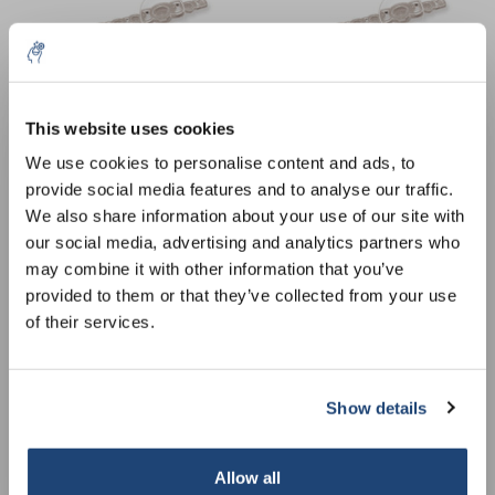
This website uses cookies
5% off for your next order
We use cookies to personalise content and ads, to
provide social media features and to analyse our traffic.
Bandes PCR 8 bandes de
Bandes PCR 8 bandes de
Sign up for our newsletter to stay informed about
We also share information about your use of our site with
couvercle séparées,
our new products, and receive a 10% discount on
couvercle séparées,
our social media, advertising and analytics partners who
your next purchase for all chemical products from
Couvercle plat
Couvercle voûté
€314,16
€317,86
Sans les taxes
Sans les taxes
may combine it with other information that you’ve
our own brand 😀
provided to them or that they’ve collected from your use
of their services.
Show details
Subscribe
Your discount applies to orders above €50,00
Allow all