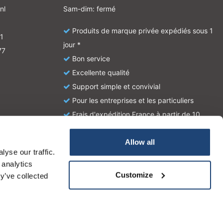
nl
Sam-dim: fermé
Produits de marque privée expédiés sous 1
1
jour *
77
Bon service
Excellente qualité
Support simple et convivial
Pour les entreprises et les particuliers
Frais d'expédition France à partir de 10
euros
Allow all
yse our traffic.
atie en zijn geen handleiding of omschrijving hoe u het
 analytics
tionale wetgeving omtrent het gebruik van chemicaliën.
Customize
y’ve collected
 la provenance de notre clientèle et son utilisation de notre site,