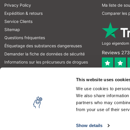
Privacy Policy
Ma liste de sou
Expédition & retours
Comparer les p
Service Clients
Sitemap
Questions fréquentes
Logo eigendom v
Étiquetage des substances dangereuses
Reviews 273 
Demander la fiche de données de sécurité
Informations sur les précurseurs de drogues
informations sur les précurseurs d'explosifs
4.4
Fil RSS
This website uses cookie
Geverifieerd
We use cookies to personal
Let op! Op onze productomschrijvingen kunnen geen recht
We also share information 
product kan en mag gebruiken. U bent zelf verantwoordel
partners who may combine i
from your use of their serv
Copyright © 2026 - Laboratorium Discounter | Produits de laboratoire
En visitant notre site, vous acceptez l'utilisation des t
Media
|
Tous les prix sont hors taxes
Show details