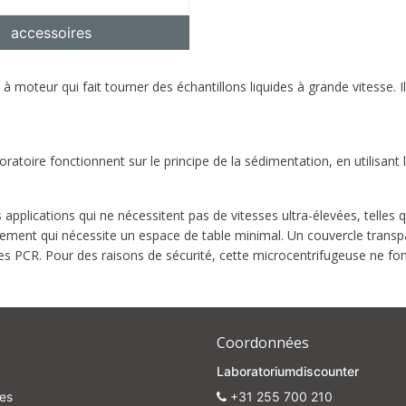
accessoires
moteur qui fait tourner des échantillons liquides à grande vitesse. Il e
5% off for your next order
atoire fonctionnent sur le principe de la sédimentation, en utilisant 
Sign up for our newsletter to stay informed about our new products, an
ceive a 10% discount on your next purchase for all chemical products f
our own brand 😀
pplications qui ne nécessitent pas de vitesses ultra-élevées, telles qu
ment qui nécessite un espace de table minimal. Un couvercle transp
tes PCR. Pour des raisons de sécurité, cette microcentrifugeuse ne fo
Subscrib
Your discount applies to orders above €50,00
Coordonnées
Laboratoriumdiscounter
es
+31 255 700 210