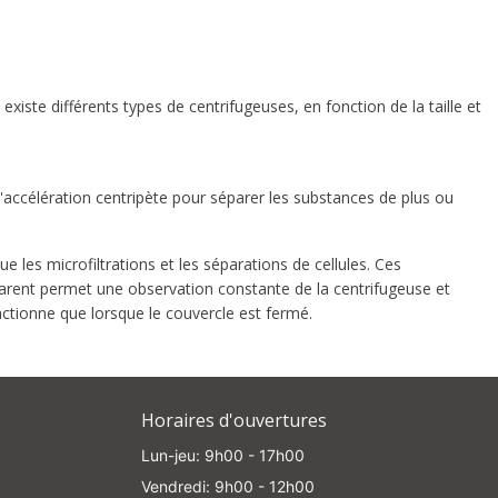
xiste différents types de centrifugeuses, en fonction de la taille et
l'accélération centripète pour séparer les substances de plus ou
d
rom
e les microfiltrations et les séparations de cellules. Ces
arent permet une observation constante de la centrifugeuse et
nctionne que lorsque le couvercle est fermé.
e
Horaires d'ouvertures
Lun-jeu: 9h00 - 17h00
Vendredi: 9h00 - 12h00