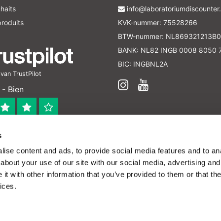
haits
info@laboratoriumdiscounter.
roduits
KVK-nummer: 75528266
BTW-nummer: NL869321213B0
BANK: NL82 INGB 0008 8050 
BIC: INGBNL2A
an TrustPilot
- Bien
s
 bedrijf
ise content and ads, to provide social media features and to anal
en verleend worden en zijn enkel ter educatie en/of inform
about your use of our site with our social media, advertising and
ijk voor het toepassen van eventuele nationale en interna
t with other information that you’ve provided to them or that the
ices.
 pas chers - All rights reserved - Theme by
InStijl
émoins (cookies). Ces derniers nous permettent de mieux comprendre