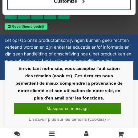
Customize
Reviews 273 - Bien
4.4
Geverifieerd bedrijf
Let op! Op onze productomschrijvingen kunnen geen rechten
verleend worden en zijn enkel ter educatie en/of informatie en
zijn geen handleiding of omschrijving hoe u het product kan en
mag gebruiken. U bent zelf verantwoordelijk voor het
toepassen van eventuele nationale en internationale wetgeving
En visitant notre site, vous acceptez l'utilisation
omtrent het gebruik van chemicaliën.
des témoins (cookies). Ces derniers nous
permettent de mieux comprendre la provenance de
Copyright © 2026 - Laboratorium Discounter | Produits de laboratoire pas
notre clientèle et son utilisation de notre site, en
chers - All rights reserved - Theme by
InStijl Media
|
Tous les prix sont hors
plus d'en améliorer les fonctions.
taxes
Masquer ce message
En savoir plus sur les témoins (cookies) »