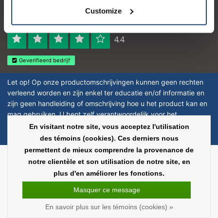
Logo eigendom van TrustPilot
Customize
Reviews 273 - Bien
4.4
Geverifieerd bedrijf
Let op! Op onze productomschrijvingen kunnen geen rechten
verleend worden en zijn enkel ter educatie en/of informatie en
zijn geen handleiding of omschrijving hoe u het product kan en
mag gebruiken. U bent zelf verantwoordelijk voor het
toepassen van eventuele nationale en internationale wetgeving
En visitant notre site, vous acceptez l'utilisation
omtrent het gebruik van chemicaliën.
des témoins (cookies). Ces derniers nous
permettent de mieux comprendre la provenance de
Copyright © 2026 - Laboratorium Discounter | Produits de laboratoire pas
notre clientèle et son utilisation de notre site, en
chers - All rights reserved - Theme by
InStijl Media
|
Tous les prix sont hors
plus d'en améliorer les fonctions.
taxes
Masquer ce message
En savoir plus sur les témoins (cookies) »