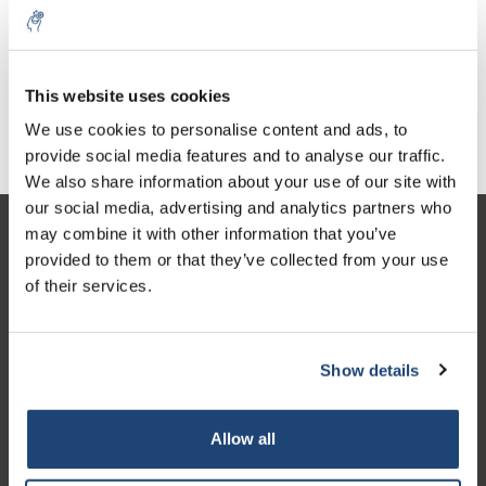
This website uses cookies
Points spéciaux
Accessoires (boîtes et systèmes de recharge)
We use cookies to personalise content and ads, to
provide social media features and to analyse our traffic.
We also share information about your use of our site with
our social media, advertising and analytics partners who
may combine it with other information that you’ve
Service à la clientèle
provided to them or that they’ve collected from your use
Mon compte
of their services.
Coordonnées
Horaires d'ouvertures
Show details
Allow all