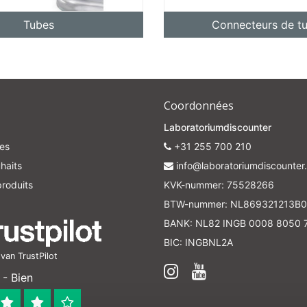
Tubes
Connecteurs de t
Coordonnées
Laboratoriumdiscounter
es
+31 255 700 210
haits
info@laboratoriumdiscounter.
roduits
KVK-nummer: 75528266
BTW-nummer: NL869321213B0
BANK: NL82 INGB 0008 8050 
BIC: INGBNL2A
an TrustPilot
- Bien