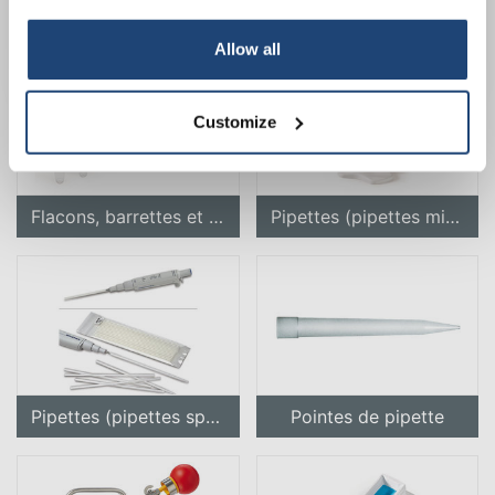
Distributeur multiple
Plaques et feuilles multipuits
Your discount applies to orders above €50,00
Allow all
Customize
Flacons, barrettes et plaques PCR
Pipettes (pipettes microlitres)
Pipettes (pipettes spéciales/displaceur direct)
Pointes de pipette