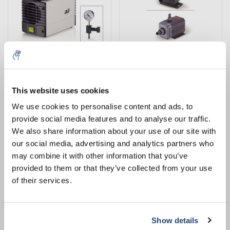
Les pompes à vide
Pompes à liquide
This website uses cookies
5% off for your next order
We use cookies to personalise content and ads, to
provide social media features and to analyse our traffic.
Sign up for our newsletter to stay informed about
We also share information about your use of our site with
our new products, and receive a 10% discount on
our social media, advertising and analytics partners who
Pipettes de volume et de mesure
Systèmes d'extraction
your next purchase for all chemical products from
may combine it with other information that you’ve
our own brand 😀
provided to them or that they’ve collected from your use
of their services.
Show details
Subscribe