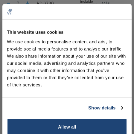
incluido
RD.6730
Más
€592,36
IVA
incluido
All in cart
This website uses cookies
5% off for your next order
Staffelkorting
We use cookies to personalise content and ads, to
provide social media features and to analyse our traffic.
Buy 2 and save 5%
Sign up for our newsletter to stay informed about
We also share information about your use of our site with
our new products, and receive a 10% discount on
Información
our social media, advertising and analytics partners who
your next purchase for all chemical products from
may combine it with other information that you’ve
our own brand 😀
Handleiding
provided to them or that they’ve collected from your use
of their services.
Especificaciones técnicas
Productos relacionados
Show details
Subscribe
Your discount applies to orders above €50,00
Allow all