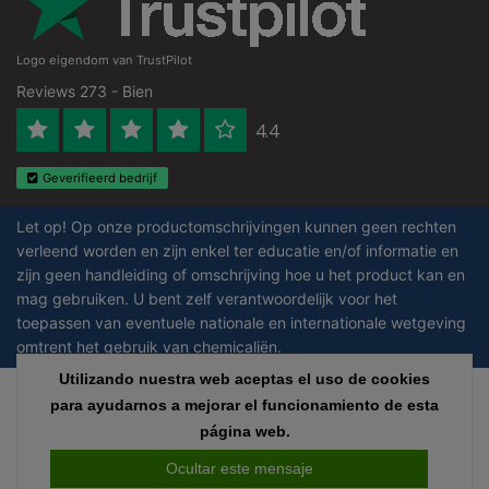
Logo eigendom van TrustPilot
Reviews 273 - Bien
4.4
Geverifieerd bedrijf
Let op! Op onze productomschrijvingen kunnen geen rechten
verleend worden en zijn enkel ter educatie en/of informatie en
zijn geen handleiding of omschrijving hoe u het product kan en
mag gebruiken. U bent zelf verantwoordelijk voor het
toepassen van eventuele nationale en internationale wetgeving
omtrent het gebruik van chemicaliën.
Utilizando nuestra web aceptas el uso de cookies
Copyright © 2026 - Laboratorium Discounter | Productos de laboratorio
para ayudarnos a mejorar el funcionamiento de esta
baratos - All rights reserved - Theme by
InStijl Media
|
Todos los precios no
página web.
incluyen los impuestos
Ocultar este mensaje