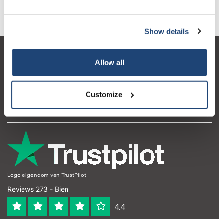
Chimiques de qualité ultra pure
Show details
Service à la clientèle
Allow all
Mon compte
Coordonnées
Customize
Horaires d'ouvertures
Logo eigendom van TrustPilot
Reviews 273 - Bien
4.4