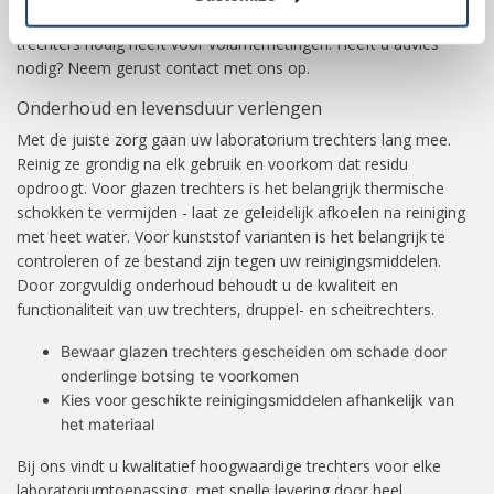
chemische bestendigheid. Overweeg ook of u gegradueerde
trechters nodig heeft voor volumemetingen. Heeft u advies
nodig? Neem gerust contact met ons op.
Onderhoud en levensduur verlengen
Met de juiste zorg gaan uw laboratorium trechters lang mee.
Reinig ze grondig na elk gebruik en voorkom dat residu
opdroogt. Voor glazen trechters is het belangrijk thermische
schokken te vermijden - laat ze geleidelijk afkoelen na reiniging
met heet water. Voor kunststof varianten is het belangrijk te
controleren of ze bestand zijn tegen uw reinigingsmiddelen.
Door zorgvuldig onderhoud behoudt u de kwaliteit en
functionaliteit van uw trechters, druppel- en scheitrechters.
Bewaar glazen trechters gescheiden om schade door
onderlinge botsing te voorkomen
Kies voor geschikte reinigingsmiddelen afhankelijk van
het materiaal
Bij ons vindt u kwalitatief hoogwaardige trechters voor elke
laboratoriumtoepassing, met snelle levering door heel