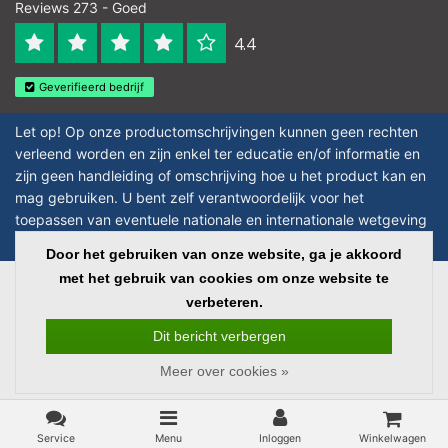
Reviews 273 - Goed
4.4
Geverifieerd bedrijf
Let op! Op onze productomschrijvingen kunnen geen rechten
verleend worden en zijn enkel ter educatie en/of informatie en
zijn geen handleiding of omschrijving hoe u het product kan en
mag gebruiken. U bent zelf verantwoordelijk voor het
toepassen van eventuele nationale en internationale wetgeving
omtrent het gebruik van chemicaliën.
Door het gebruiken van onze website, ga je akkoord
met het gebruik van cookies om onze website te
Copyright © 2026 - Laboratorium Discounter - All rights reserved - Theme by
verbeteren.
InStijl Media
|
Alle bedragen zijn exclusief BTW
Dit bericht verbergen
Meer over cookies »
Service
Menu
Inloggen
Winkelwagen