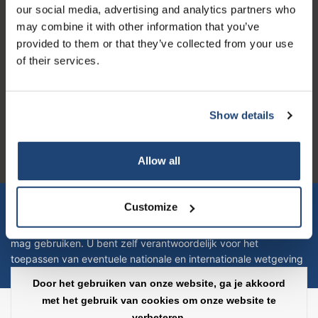
our social media, advertising and analytics partners who
may combine it with other information that you’ve
provided to them or that they’ve collected from your use
of their services.
Logo eigendom van TrustPilot
Reviews 273 - Goed
Show details
4.4
Allow all
Geverifieerd bedrijf
Let op! Op onze productomschrijvingen kunnen geen rechten
Customize
verleend worden en zijn enkel ter educatie en/of informatie en
zijn geen handleiding of omschrijving hoe u het product kan en
mag gebruiken. U bent zelf verantwoordelijk voor het
toepassen van eventuele nationale en internationale wetgeving
omtrent het gebruik van chemicaliën.
Door het gebruiken van onze website, ga je akkoord
met het gebruik van cookies om onze website te
Copyright © 2026 - Laboratorium Discounter - All rights reserved - Theme by
verbeteren.
InStijl Media
|
Alle bedragen zijn exclusief BTW