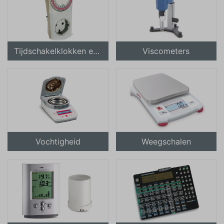
Tijdschakelklokken en meervoudige stekkerdozen
Viscometers
Vochtigheid
Weegschalen