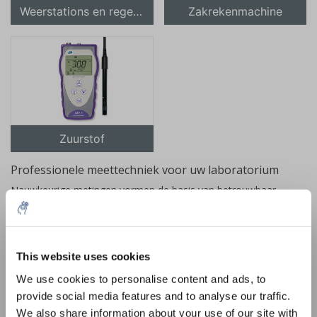
Weerstations en regenmeters
Zakrekenmachine
Zuurstof
Professionele meettechniek voor uw laboratorium
Nauwkeurige metingen vormen de basis van betrouwbaar
laboratoriumonderzoek. Onze collectie meettechniek biedt alle
instrumenten die u nodig heeft voor precieze analyses en
betrouwbare resultaten. Van digitale weegschalen tot
10% discount on your next
geavanceerde microscopen en pH-meters - met de juiste
order
This website uses cookies
meetapparatuur verhoogt u niet alleen de kwaliteit van uw
We use cookies to personalise content and ads, to
onderzoek, maar bespaart u ook kostbare tijd. Ontdek ons
provide social media features and to analyse our traffic.
Sign up for our newsletter to stay
uitgebreide assortiment meettechniek, speciaal geselecteerd
We also share information about your use of our site with
informed about our new products, and
voor professionals in onderwijs- en onderzoekslaboratoria.