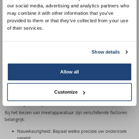
our social media, advertising and analytics partners who
receive a 10% discount on your next
Essentiële meettechniek voor elk laboratorium
may combine it with other information that you’ve
purchase for all chemical products from
De categorie meettechniek omvat diverse instrumenten die
provided to them or that they’ve collected from your use
our own brand 😀
onmisbaar zijn in het moderne lab. Pipetten voor nauwkeurige
of their services.
vloeistofoverdracht, thermometers voor temperatuurcontrole,
en refractometers voor brekingsindexmetingen behoren tot de
basisuitrusting. Onze producten zijn verkrijgbaar in verschillende
Show details
nauwkeurigheidsklassen, meetbereiken en uitvoeringen, zodat
er altijd een instrument is dat perfect aansluit bij uw specifieke
Subscribe
onderzoeksdoelen.
Allow all
Bekijk ons volledige assortiment meettechniek online en vind
Your discount is valid with a minimum order value of
€50.00
direct wat u zoekt voor uw volgende experiment of
Customize
onderwijssituatie.
Keuzewijzer: de juiste meettechniek selecteren
Bij het kiezen van meetapparatuur zijn verschillende factoren
belangrijk:
Nauwkeurigheid: Bepaal welke precisie uw onderzoek
vereist