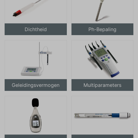
Dichtheid
Ph-Bepaling
Geleidingsvermogen
Multiparameters